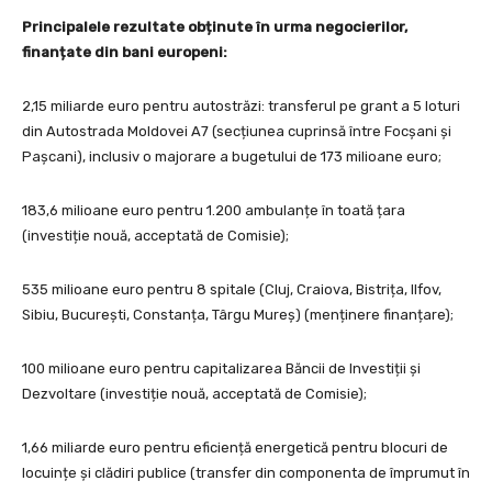
Principalele rezultate obținute în urma negocierilor,
finanțate din bani europeni:
2,15 miliarde euro pentru autostrăzi: transferul pe grant a 5 loturi
din Autostrada Moldovei A7 (secțiunea cuprinsă între Focșani și
Pașcani), inclusiv o majorare a bugetului de 173 milioane euro;
183,6 milioane euro pentru 1.200 ambulanțe în toată țara
(investiție nouă, acceptată de Comisie);
535 milioane euro pentru 8 spitale (Cluj, Craiova, Bistrița, Ilfov,
Sibiu, București, Constanța, Târgu Mureș) (menținere finanțare);
100 milioane euro pentru capitalizarea Băncii de Investiții și
Dezvoltare (investiție nouă, acceptată de Comisie);
1,66 miliarde euro pentru eficiență energetică pentru blocuri de
locuințe și clădiri publice (transfer din componenta de împrumut în