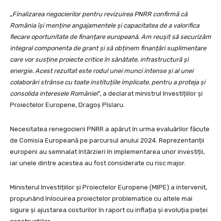
„
Finalizarea negocierilor pentru revizuirea PNRR confirmă că
România își menține angajamentele și capacitatea de a valorifica
fiecare oportunitate de finanțare europeană. Am reușit să securizăm
integral componenta de grant și să obținem finanțări suplimentare
care vor susține proiecte critice în sănătate, infrastructură și
energie. Acest rezultat este rodul unei munci intense și al unei
colaborări strânse cu toate instituțiile implicate, pentru a proteja și
consolida interesele României
”, a declarat ministrul Investițiilor și
Proiectelor Europene, Dragoș Pîslaru.
Necesitatea renegocierii PNRR a apărut în urma evaluărilor făcute
de Comisia Europeană pe parcursul anului 2024. Reprezentanții
europeni au semnalat întârzieri în implementarea unor investiții,
iar unele dintre acestea au fost considerate cu risc major.
Ministerul Investițiilor și Proiectelor Europene (MIPE) a intervenit,
propunând înlocuirea proiectelor problematice cu altele mai
sigure și ajustarea costurilor în raport cu inflația și evoluția pieței