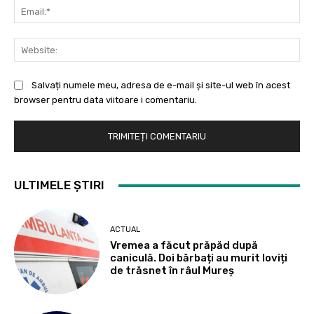
Ema
Web
Salvați numele meu, adresa de e-mail și site-ul web în acest
browser pentru data viitoare i comentariu.
ULTIMELE ȘTIRI
ACTUAL
Vremea a făcut prăpăd după
caniculă. Doi bărbați au murit loviți
de trăsnet în râul Mureș