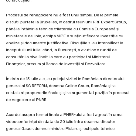
construcțiilor.
Procesul de renegociere nu a fost unul simplu. De la primele
discuții purtate la Bruxelles, în cadrul reuniunii RRF Expert Group,
până la întâlnirile tehnice trilaterale cu Comisia Europeană și
ministerele de linie, echipa MIPE a susținut fiecare investiție cu
analize și documente justificative. Discuțiile s-au intensificat la
începutul lunii iulie, când, la București, a avut loc o rundă de
consultări la nivel înalt, la care au participat și Ministerul
Finanțelor, precum și Banca de Investiții și Dezvoltare.
În data de 15 iulie a.c., cu prilejul vizitei în România a directorului
general al SG REFORM, doamna Celine Gauer, România și-a
cristalizat propunerile finale și și-a argumentat poziția în procesul
de negociere al PNRR.
Acordul asupra formei finale a PNRR-ului a fost agreat în urma
videoconferinței din data de 30 iulie între doamna director
general Gauer, domnul ministru Pîslaru și echipele tehnice.