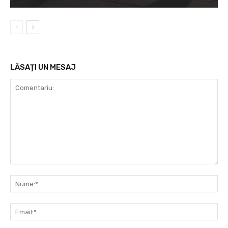
LĂSAȚI UN MESAJ
Comentariu:
Nu
Ema