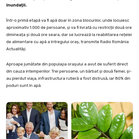
inundații.
Într-o primă etapă va fi apă doar în zona blocurilor, unde locuiesc
aproximativ 1.000 de persoane, și va fi livrată cu restricții două ore
dimineața și două ore seara, dar se lucrează la reabilitarea rețelei
de alimentare cu apă a întregului oraș, transmite Radio România
Actualităţi.
Aproape jumătate din populaţia oraşului a avut de suferit direct
din cauza intemperiilor. Trei persoane, un bărbat şi două femei, şi-
au pierdut viaţa, infrastructura rutieră a fost distrusă, iar 80% din
poduri sunt în apă.