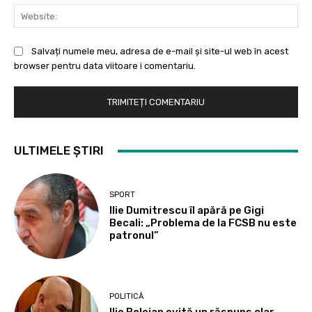
Web
Salvați numele meu, adresa de e-mail și site-ul web în acest
browser pentru data viitoare i comentariu.
ULTIMELE ȘTIRI
SPORT
Ilie Dumitrescu îl apără pe Gigi
Becali: „Problema de la FCSB nu este
patronul”
POLITICĂ