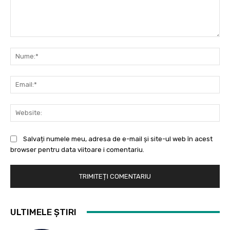
Comentariu:
Nu
Ema
Web
Salvați numele meu, adresa de e-mail și site-ul web în acest
browser pentru data viitoare i comentariu.
ULTIMELE ȘTIRI