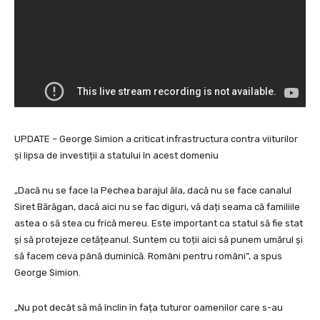
UPDATE – George Simion a criticat infrastructura contra viiturilor
și lipsa de investiții a statului în acest domeniu
„Dacă nu se face la Pechea barajul ăla, dacă nu se face canalul
Siret Bărăgan, dacă aici nu se fac diguri, vă dați seama că familiile
astea o să stea cu frică mereu. Este important ca statul să fie stat
și să protejeze cetățeanul. Suntem cu toții aici să punem umărul și
să facem ceva până duminică. Români pentru români”, a spus
George Simion.
„Nu pot decât să mă înclin în fața tuturor oamenilor care s-au