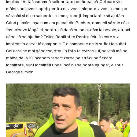
implicat. Asta înseamnă solidaritate românească. Cei care vin
mâine, noi avem lopeți pentru ei, avem salopete, avem cizme, pot
să vinăă și ei cu salopete. cizme și lopeți. Important e să ajutăm.
Când plecăm, așa cum am plecat din Pechea, oamenii să știe că a
fost cineva lângă ei, pentru că dacă nu ne ajutăm la nevoie, atunci
când să ne ajutăm? Felicit Realitatea Pentru felul în care s-a
implicat în această campanie. E o campanie de la suflet la suflet.
Cei care se mai gândesc, stau în fața televizorului, sa vină mâine,
mâine de la 10 începem repartizarea pe străzi, pe fiecare
localitate, sunt localități unde încă nu se poate ajunge”, a spus
George Simion.