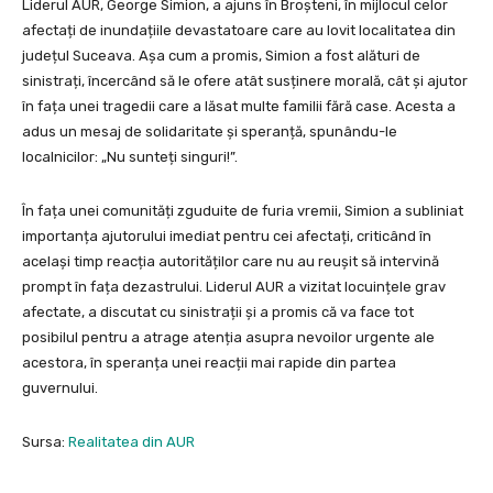
Liderul AUR, George Simion, a ajuns în Broșteni, în mijlocul celor
afectați de inundațiile devastatoare care au lovit localitatea din
județul Suceava. Așa cum a promis, Simion a fost alături de
sinistrați, încercând să le ofere atât susținere morală, cât și ajutor
în fața unei tragedii care a lăsat multe familii fără case. Acesta a
adus un mesaj de solidaritate și speranță, spunându-le
localnicilor: „Nu sunteți singuri!”.
În fața unei comunități zguduite de furia vremii, Simion a subliniat
importanța ajutorului imediat pentru cei afectați, criticând în
același timp reacția autorităților care nu au reușit să intervină
prompt în fața dezastrului. Liderul AUR a vizitat locuințele grav
afectate, a discutat cu sinistrații și a promis că va face tot
posibilul pentru a atrage atenția asupra nevoilor urgente ale
acestora, în speranța unei reacții mai rapide din partea
guvernului.
Sursa:
Realitatea din AUR