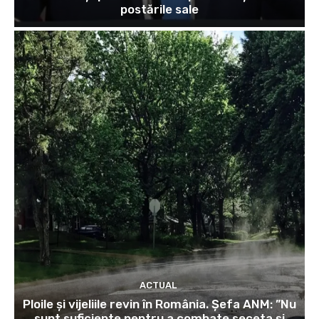
postările sale
ACTUAL
Ploile și vijeliile revin în România. Șefa ANM: ”Nu
sunt suficiente pentru a combate seceta și