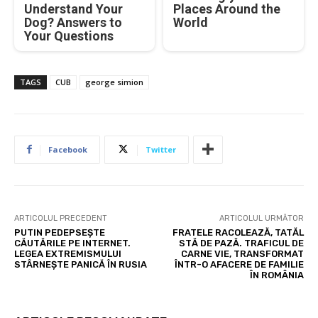
Understand Your
Places Around the
Dog? Answers to
World
Your Questions
TAGS
CUB
george simion
Facebook
Twitter
ARTICOLUL PRECEDENT
ARTICOLUL URMĂTOR
PUTIN PEDEPSEȘTE
FRATELE RACOLEAZĂ, TATĂL
CĂUTĂRILE PE INTERNET.
STĂ DE PAZĂ. TRAFICUL DE
LEGEA EXTREMISMULUI
CARNE VIE, TRANSFORMAT
STÂRNEȘTE PANICĂ ÎN RUSIA
ÎNTR-O AFACERE DE FAMILIE
ÎN ROMÂNIA