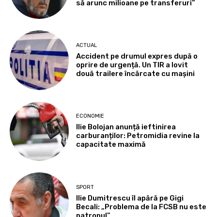
să arunc milioane pe transferuri”
ACTUAL
Accident pe drumul expres după o
oprire de urgență. Un TIR a lovit
două trailere încărcate cu mașini
ECONOMIE
Ilie Bolojan anunță ieftinirea
carburanților: Petromidia revine la
capacitate maximă
SPORT
Ilie Dumitrescu îl apără pe Gigi
Becali: „Problema de la FCSB nu este
patronul”