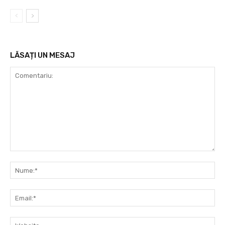
LĂSAȚI UN MESAJ
Comentariu:
Nu
Ema
Web