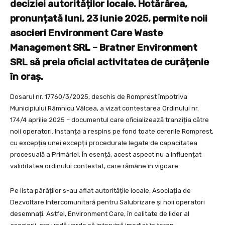
deciziei autorităților locale. Hotărârea,
pronunțată luni, 23 iunie 2025, permite noii
asocieri Environment Care Waste
Management SRL – Bratner Environment
SRL să preia oficial activitatea de curățenie
în oraș.
Dosarul nr. 17760/3/2025, deschis de Romprest împotriva
Municipiului Râmnicu Vâlcea, a vizat contestarea Ordinului nr.
174/4 aprilie 2025 – documentul care oficializează tranziția către
noii operatori. Instanța a respins pe fond toate cererile Romprest,
cu excepția unei excepții procedurale legate de capacitatea
procesuală a Primăriei. În esență, acest aspect nu a influențat
validitatea ordinului contestat, care rămâne în vigoare.
Pe lista pârâților s-au aflat autoritățile locale, Asociația de
Dezvoltare Intercomunitară pentru Salubrizare și noii operatori
desemnați. Astfel, Environment Care, în calitate de lider al