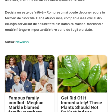
asocierii, are undă verde să intervină imediat în teren.
Decizia nu este definitivă – Romprest mai poate depune recurs în
termen de cinci zile. Până atunci, însă, compania iese oficial din
ecuația serviciilor de salubritate din Râmnicu Vâlcea, marcând o
nouă înfrângere importantă într-o serie de litigii pierdute.
Sursa:
Newsinn
Famous family
Get Rid Of It
conflict: Meghan
Immediately! These
Markle blamed
Plants Should Not