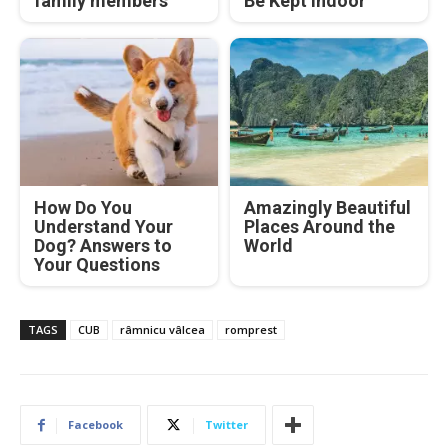
family members
Be Kept Indoor
How Do You
Amazingly Beautiful
Understand Your
Places Around the
Dog? Answers to
World
Your Questions
TAGS
CUB
râmnicu vâlcea
romprest
Facebook
Twitter