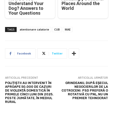
Understand Your
Places Around the
Dog? Answers to
World
Your Questions
TAGS
atentionare calatorie
CUB
MAE
Facebook
Twitter
ARTICOLUL PRECEDENT
ARTICOLUL URMĂTOR
POLIȚIȘTII AU INTERVENIT ÎN
GRINDEANU, DUPĂ EȘECUL
APROAPE 50.000 DE CAZURI
NEGOCIERILOR DE LA
DE VIOLENȚĂ DOMESTICĂ ÎN
COTROCENI: PSD PREFERĂ O
PRIMELE CINCI LUNI DIN 2025.
ROTATIVĂ CU PNL, NU UN
PESTE JUMĂTATE, ÎN MEDIUL
PREMIER TEHNOCRAT
RURAL