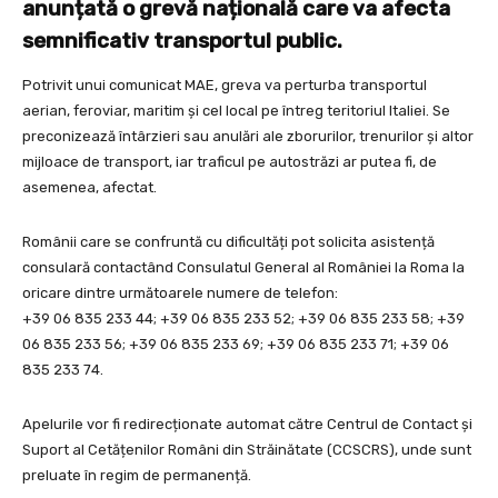
anunțată o grevă națională care va afecta
semnificativ transportul public.
Potrivit unui comunicat MAE, greva va perturba transportul
aerian, feroviar, maritim și cel local pe întreg teritoriul Italiei. Se
preconizează întârzieri sau anulări ale zborurilor, trenurilor și altor
mijloace de transport, iar traficul pe autostrăzi ar putea fi, de
asemenea, afectat.
Românii care se confruntă cu dificultăți pot solicita asistență
consulară contactând Consulatul General al României la Roma la
oricare dintre următoarele numere de telefon:
+39 06 835 233 44; +39 06 835 233 52; +39 06 835 233 58; +39
06 835 233 56; +39 06 835 233 69; +39 06 835 233 71; +39 06
835 233 74.
Apelurile vor fi redirecționate automat către Centrul de Contact și
Suport al Cetățenilor Români din Străinătate (CCSCRS), unde sunt
preluate în regim de permanență.