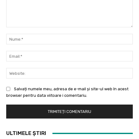
Comentariu:
Nu
Ema
Web
Salvați numele meu, adresa de e-mail și site-ul web în acest
browser pentru data viitoare i comentariu.
ULTIMELE ȘTIRI