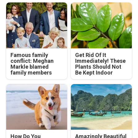
Famous family
Get Rid Of It
conflict: Meghan
Immediately! These
Markle blamed
Plants Should Not
family members
Be Kept Indoor
How Do You
Amazingly Beautiful