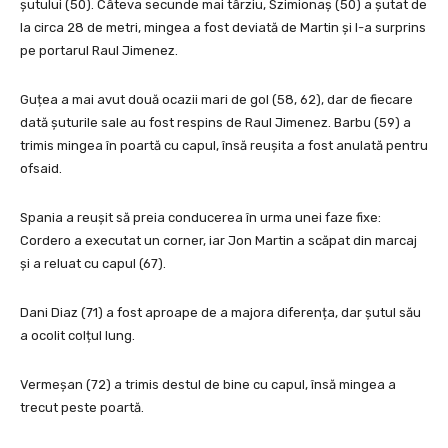
șutului (50). Câteva secunde mai târziu, Szimionaș (50) a șutat de
la circa 28 de metri, mingea a fost deviată de Martin și l-a surprins
pe portarul Raul Jimenez.
Guțea a mai avut două ocazii mari de gol (58, 62), dar de fiecare
dată șuturile sale au fost respins de Raul Jimenez. Barbu (59) a
trimis mingea în poartă cu capul, însă reușita a fost anulată pentru
ofsaid.
Spania a reușit să preia conducerea în urma unei faze fixe:
Cordero a executat un corner, iar Jon Martin a scăpat din marcaj
și a reluat cu capul (67).
Dani Diaz (71) a fost aproape de a majora diferența, dar șutul său
a ocolit colțul lung.
Vermeșan (72) a trimis destul de bine cu capul, însă mingea a
trecut peste poartă.