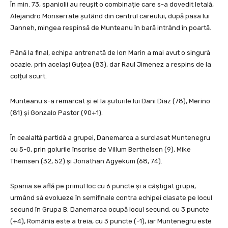
În min. 73, spaniolii au reușit o combinație care s-a dovedit letală,
Alejandro Monserrate șutând din centrul careului, după pasa lui
Janneh, mingea respinsă de Munteanu în bară intrând în poartă.
Până la final, echipa antrenată de Ion Marin a mai avut o singură
ocazie, prin același Guțea (83), dar Raul Jimenez a respins de la
colțul scurt.
Munteanu s-a remarcat și el la șuturile lui Dani Diaz (78), Merino
(81) și Gonzalo Pastor (90+1).
În cealaltă partidă a grupei, Danemarca a surclasat Muntenegru
cu 5-0, prin golurile înscrise de Villum Berthelsen (9), Mike
Themsen (32, 52) și Jonathan Agyekum (68, 74).
Spania se află pe primul loc cu 6 puncte și a câștigat grupa,
urmând să evolueze în semifinale contra echipei clasate pe locul
secund în Grupa B. Danemarca ocupă locul secund, cu 3 puncte
(+4), România este a treia, cu 3 puncte (-1), iar Muntenegru este