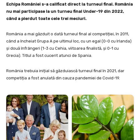
Echipa României s-a calificat direct la turneul final. România
nu mai participase la un turneu final Under-19 din 2022,
când a pierdut toate cele trei meciuri.
România a mai găzduit o dată turneul final al competiției, în 2011,
când a încheiat Grupa A pe ultimul loc, cu un egal (0-0 cu Irlanda)
și două înfrângeri (1-3 cu Cehia, viitoarea finalistă, și 0-1 cu
Grecia). Titlul a fost cucerit atunci de Spania.
România trebuia inițial să găzduiască turneul final în 2021, dar
competiția a fost anulată din cauza pandemiei de Covid-19.