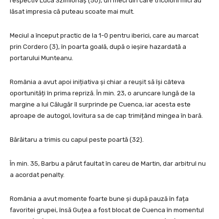
respectiv Luca Szimionaș (50), un meci din care tricolorii mici au
lăsat impresia că puteau scoate mai mult.
Meciul a început practic de la 1-0 pentru iberici, care au marcat
prin Cordero (3), în poarta goală, după o ieșire hazardată a
portarului Munteanu.
România a avut apoi inițiativa și chiar a reușit să își câteva
oportunități în prima repriză. În min. 23, o aruncare lungă de la
margine a lui Călugăr îl surprinde pe Cuenca, iar acesta este
aproape de autogol, lovitura sa de cap trimițând mingea în bară.
Bărăitaru a trimis cu capul peste poartă (32).
În min. 35, Barbu a părut faultat în careu de Martin, dar arbitrul nu
a acordat penalty.
România a avut momente foarte bune și după pauză în fața
favoritei grupei, însă Guțea a fost blocat de Cuenca în momentul