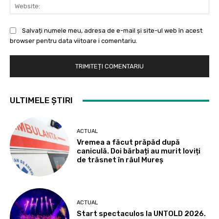
Web
Salvați numele meu, adresa de e-mail și site-ul web în acest
browser pentru data viitoare i comentariu.
ULTIMELE ȘTIRI
ACTUAL
Vremea a făcut prăpăd după
caniculă. Doi bărbați au murit loviți
de trăsnet în râul Mureș
ACTUAL
Start spectaculos la UNTOLD 2026.