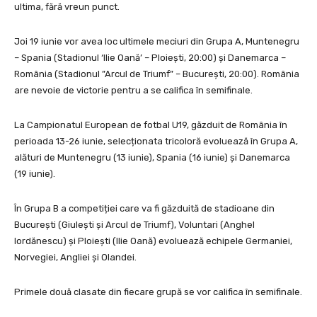
ultima, fără vreun punct.
Joi 19 iunie vor avea loc ultimele meciuri din Grupa A, Muntenegru
– Spania (Stadionul ‘Ilie Oană’ – Ploiești, 20:00) și Danemarca –
România (Stadionul ”Arcul de Triumf” – București, 20:00). România
are nevoie de victorie pentru a se califica în semifinale.
La Campionatul European de fotbal U19, găzduit de România în
perioada 13-26 iunie, selecționata tricoloră evoluează în Grupa A,
alături de Muntenegru (13 iunie), Spania (16 iunie) și Danemarca
(19 iunie).
În Grupa B a competiției care va fi găzduită de stadioane din
București (Giulești și Arcul de Triumf), Voluntari (Anghel
Iordănescu) și Ploiești (Ilie Oană) evoluează echipele Germaniei,
Norvegiei, Angliei și Olandei.
Primele două clasate din fiecare grupă se vor califica în semifinale.