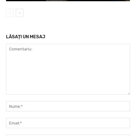
LĂSAȚI UN MESAJ
Comentariu:
Nu
Ema