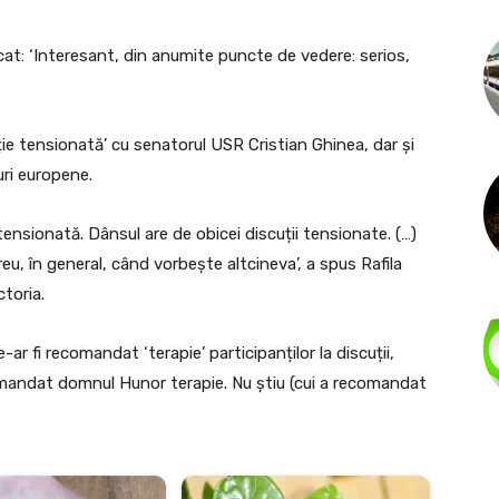
licat: ‘Interesant, din anumite puncte de vedere: serios,
uție tensionată’ cu senatorul USR Cristian Ghinea, dar și
uri europene.
ensionată. Dânsul are de obicei discuții tensionate. (…)
eu, în general, când vorbește altcineva’, a spus Rafila
ctoria.
r fi recomandat ‘terapie’ participanților la discuții,
omandat domnul Hunor terapie. Nu știu (cui a recomandat