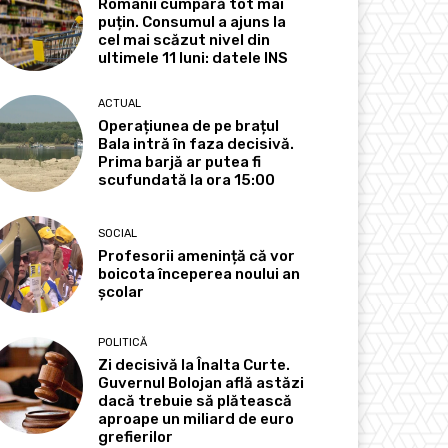
Românii cumpără tot mai
puțin. Consumul a ajuns la
cel mai scăzut nivel din
ultimele 11 luni: datele INS
ACTUAL
Operațiunea de pe brațul
Bala intră în faza decisivă.
Prima barjă ar putea fi
scufundată la ora 15:00
SOCIAL
Profesorii amenință că vor
boicota începerea noului an
școlar
POLITICĂ
Zi decisivă la Înalta Curte.
Guvernul Bolojan află astăzi
dacă trebuie să plătească
aproape un miliard de euro
grefierilor