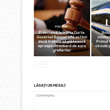
POLITICĂ
Zi decisivă la Înalta Curte.
Schi
Guvernul Bolojan află astăzi
moment
dacă trebuie să plătească
Primul 
aproape un miliard de euro
circulă 
grefierilor
LĂSAȚI UN MESAJ