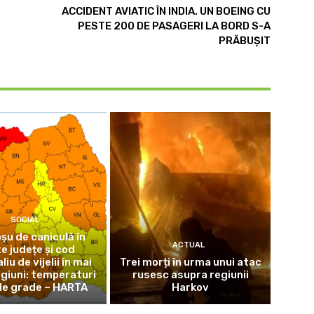
ACCIDENT AVIATIC ÎN INDIA. UN BOEING CU
PESTE 200 DE PASAGERI LA BORD S-A
PRĂBUȘIT
SOCIAL
șu de caniculă în
ACTUAL
e județe și cod
iu de vijelii în mai
Trei morți în urma unui atac
giuni: temperaturi
rusesc asupra regiunii
de grade – HARTA
Harkov