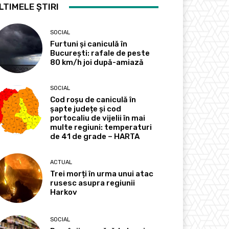
LTIMELE ȘTIRI
SOCIAL
Furtuni și caniculă în
București: rafale de peste
80 km/h joi după-amiază
SOCIAL
Cod roșu de caniculă în
șapte județe și cod
portocaliu de vijelii în mai
multe regiuni: temperaturi
de 41 de grade – HARTA
ACTUAL
Trei morți în urma unui atac
rusesc asupra regiunii
Harkov
SOCIAL