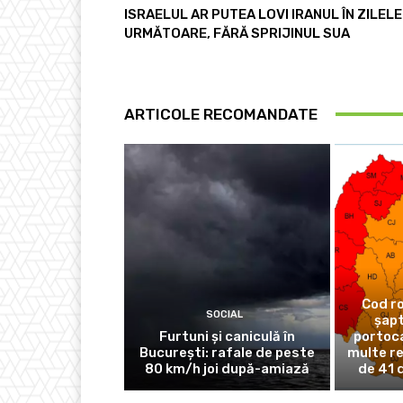
ISRAELUL AR PUTEA LOVI IRANUL ÎN ZILELE
URMĂTOARE, FĂRĂ SPRIJINUL SUA
ARTICOLE RECOMANDATE
Cod ro
SOCIAL
șapt
Furtuni și caniculă în
portocal
București: rafale de peste
multe re
80 km/h joi după-amiază
de 41 