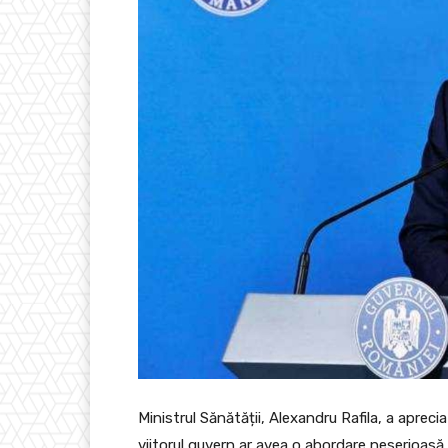
Ministrul Sănătății, Alexandru Rafila, a aprecia
viitorul guvern ar avea o abordare neserioasă.