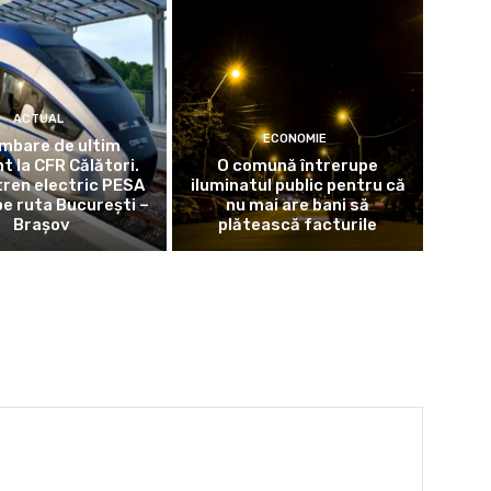
ACTUAL
ECONOMIE
mbare de ultim
 la CFR Călători.
O comună întrerupe
tren electric PESA
iluminatul public pentru că
pe ruta București –
nu mai are bani să
Brașov
plătească facturile