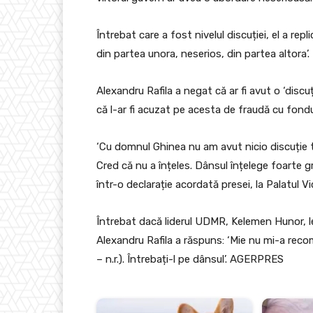
Întrebat care a fost nivelul discuției, el a rep
din partea unora, neserios, din partea altora’.
Alexandru Rafila a negat că ar fi avut o ‘disc
că l-ar fi acuzat pe acesta de fraudă cu fond
‘Cu domnul Ghinea nu am avut nicio discuție t
Cred că nu a înțeles. Dânsul înțelege foarte gr
într-o declarație acordată presei, la Palatul Vi
Întrebat dacă liderul UDMR, Kelemen Hunor, le-a
Alexandru Rafila a răspuns: ‘Mie nu mi-a rec
– n.r.). Întrebați-l pe dânsul’. AGERPRES