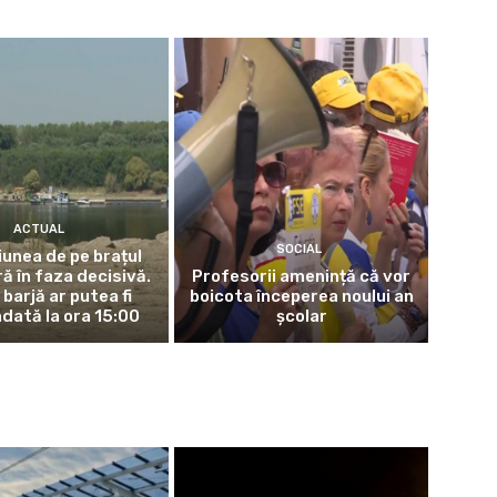
ACTUAL
SOCIAL
iunea de pe brațul
ră în faza decisivă.
Profesorii amenință că vor
barjă ar putea fi
boicota începerea noului an
dată la ora 15:00
școlar