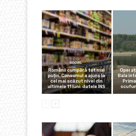
SOCIAL
Românii cumpără tot mai
Operaț
puțin. Consumul a ajuns la
Bala int
cel mai scăzut nivel din
Prima 
ultimele 11 luni: datele INS
scufun