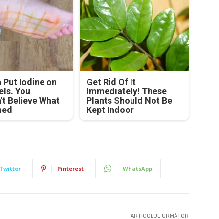
Put Iodine on
Get Rid Of It
els. You
Immediately! These
't Believe What
Plants Should Not Be
ned
Kept Indoor
Twitter
Pinterest
WhatsApp
ARTICOLUL URMĂTOR