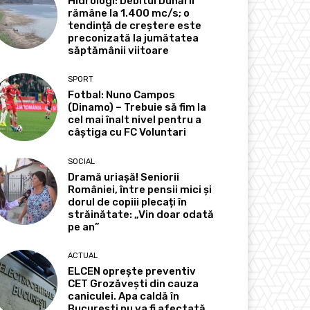
Hidrologi: Debitul Dunării
rămâne la 1.400 mc/s; o
tendință de creștere este
preconizată la jumătatea
săptămânii viitoare
SPORT
Fotbal: Nuno Campos
(Dinamo) – Trebuie să fim la
cel mai înalt nivel pentru a
câștiga cu FC Voluntari
SOCIAL
Dramă uriașă! Seniorii
României, între pensii mici și
dorul de copiii plecați în
străinătate: „Vin doar odată
pe an”
ACTUAL
ELCEN oprește preventiv
CET Grozăvești din cauza
caniculei. Apa caldă în
București nu va fi afectată