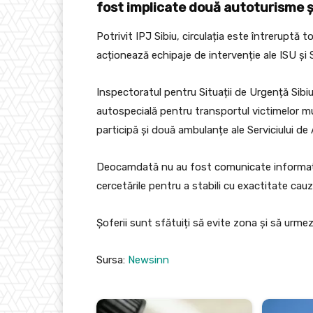
fost implicate două autoturisme ș
Potrivit IPJ Sibiu, circulația este întreruptă t
acționează echipaje de intervenție ale ISU și 
Inspectoratul pentru Situații de Urgență Sibi
autospecială pentru transportul victimelor mul
participă și două ambulanțe ale Serviciului d
Deocamdată nu au fost comunicate informații of
cercetările pentru a stabili cu exactitate cauz
Șoferii sunt sfătuiți să evite zona și să urmeze
Sursa:
Newsinn