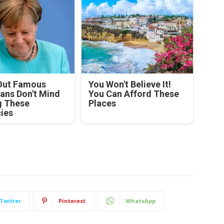
Out Famous
You Won't Believe It!
ians Don't Mind
You Can Afford These
g These
Places
cies
Twitter
Pinterest
WhatsApp