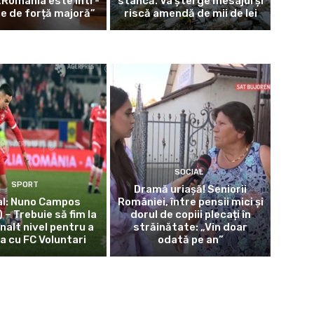
 „România este într-
stâncă. Va șterge mesajul și
ie de forță majoră”
riscă amendă de mii de lei
SOCIAL
SPORT
Dramă uriașă! Seniorii
al: Nuno Campos
României, între pensii mici și
 – Trebuie să fim la
dorul de copiii plecați în
înalt nivel pentru a
străinătate: „Vin doar
a cu FC Voluntari
odată pe an”