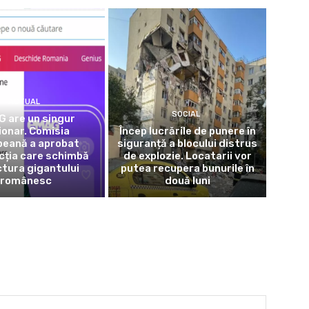
ACTUAL
SOCIAL
 are un singur
ionar. Comisia
Încep lucrările de punere în
peană a aprobat
siguranță a blocului distrus
cția care schimbă
de explozie. Locatarii vor
tura gigantului
putea recupera bunurile în
românesc
două luni