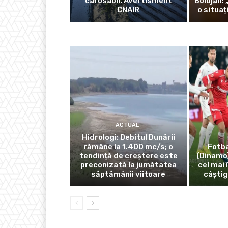
carosabil. Avertisment
Bolojan:
CNAIR
o situaț
ACTUAL
Hidrologi: Debitul Dunării
rămâne la 1.400 mc/s; o
Fotb
tendință de creștere este
(Dinamo)
preconizată la jumătatea
cel mai 
săptămânii viitoare
câștig