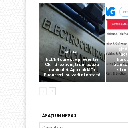
eMAG
ACTUAL
acț
ELCEN oprește preventiv
Euro
CET Grozăvești din cauza
tranza
caniculei. Apa caldă în
struc
București nu va fi afectată
LĂSAȚI UN MESAJ