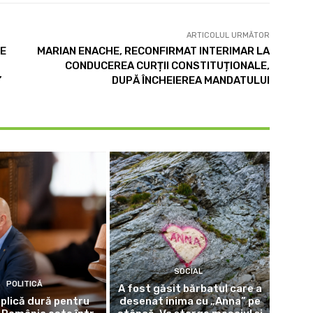
ARTICOLUL URMĂTOR
DE
MARIAN ENACHE, RECONFIRMAT INTERIMAR LA
CONDUCEREA CURȚII CONSTITUȚIONALE,
”
DUPĂ ÎNCHEIEREA MANDATULUI
SOCIAL
POLITICĂ
A fost găsit bărbatul care a
eplică dură pentru
desenat inima cu „Anna” pe