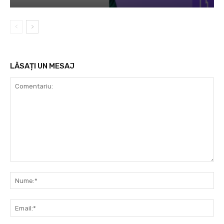
LĂSAȚI UN MESAJ
Comentariu:
Nu
Ema