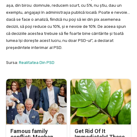
aşa, din birou: domnule, reducem scurt, cu 5%, nu ştiu, dau un
exemplu, angajaţii în administraţia publică locală. Poate e nevoie…
dacă se face o analiză, fiindcă nu poţi să iei din pix asemenea
decizii, să poţi reduce cu 10%, şi e nevoie de 10%. De aceea spun
că deciziile acestea trebuie să fie foarte bine cântărite şi toată
lumea îşi doreşte acest lucru, nu doar PSD-ul”, a declarat
președintele interimar al PSD.
Sursa:
Realitatea Din PSD
Famous family
Get Rid Of It
conflict: Meghan
Immediately! These