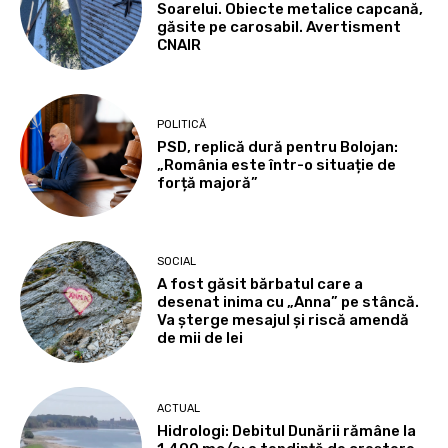
Soarelui. Obiecte metalice capcană,
găsite pe carosabil. Avertisment
CNAIR
POLITICĂ
PSD, replică dură pentru Bolojan:
„România este într-o situație de
forță majoră”
SOCIAL
A fost găsit bărbatul care a
desenat inima cu „Anna” pe stâncă.
Va șterge mesajul și riscă amendă
de mii de lei
ACTUAL
Hidrologi: Debitul Dunării rămâne la