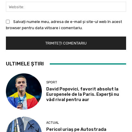
Web
Salvați numele meu, adresa de e-mail și site-ul web în acest
browser pentru data viitoare i comentariu.
ULTIMELE ȘTIRI
SPORT
David Popovici, favorit absolut la
Europenele de la Paris. Experții nu
văd rival pentru aur
ACTUAL
Pericol uriaș pe Autostrada