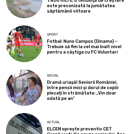
1.400 mc/s; o tendință de creștere
este preconizată la jumătatea
săptămânii viitoare
SPORT
Fotbal: Nuno Campos (Dinamo) –
Trebuie să fim la cel mai înalt nivel
pentru a câștiga cu FC Voluntari
SOCIAL
Dramă uriașă! Seniorii României,
între pensii mici și dorul de copiii
plecați în străinătate: „Vin doar
odată pe an”
ACTUAL
ELCEN oprește preventiv CET