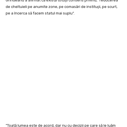
Grindeanu a afirmat că există totuși consens privind, ”reducerea
de cheltuieli pe anumite zone, pe comasări de instituţii, pe scurt,
pe a încerca să facem statul mai suplu”.
”Toată lumea este de acord, dar nu cu decizii pe care să le luăm