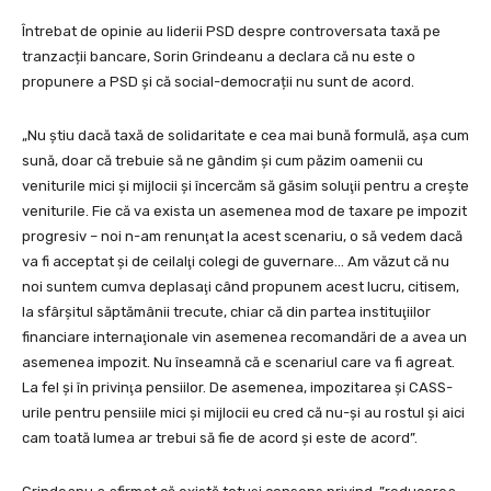
Întrebat de opinie au liderii PSD despre controversata taxă pe
tranzacții bancare, Sorin Grindeanu a declara că nu este o
propunere a PSD și că social-democrații nu sunt de acord.
„Nu ştiu dacă taxă de solidaritate e cea mai bună formulă, aşa cum
sună, doar că trebuie să ne gândim şi cum păzim oamenii cu
veniturile mici şi mijlocii şi încercăm să găsim soluţii pentru a creşte
veniturile. Fie că va exista un asemenea mod de taxare pe impozit
progresiv – noi n-am renunţat la acest scenariu, o să vedem dacă
va fi acceptat şi de ceilalţi colegi de guvernare… Am văzut că nu
noi suntem cumva deplasaţi când propunem acest lucru, citisem,
la sfârşitul săptămânii trecute, chiar că din partea instituţiilor
financiare internaţionale vin asemenea recomandări de a avea un
asemenea impozit. Nu înseamnă că e scenariul care va fi agreat.
La fel şi în privinţa pensiilor. De asemenea, impozitarea şi CASS-
urile pentru pensiile mici şi mijlocii eu cred că nu-şi au rostul şi aici
cam toată lumea ar trebui să fie de acord şi este de acord”.