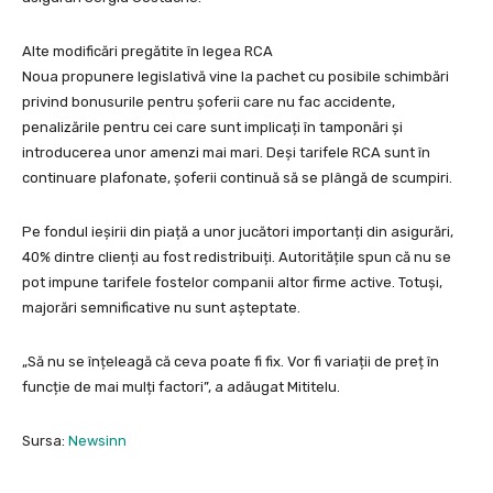
Alte modificări pregătite în legea RCA
Noua propunere legislativă vine la pachet cu posibile schimbări
privind bonusurile pentru șoferii care nu fac accidente,
penalizările pentru cei care sunt implicați în tamponări și
introducerea unor amenzi mai mari. Deși tarifele RCA sunt în
continuare plafonate, șoferii continuă să se plângă de scumpiri.
Pe fondul ieșirii din piață a unor jucători importanți din asigurări,
40% dintre clienți au fost redistribuiți. Autoritățile spun că nu se
pot impune tarifele fostelor companii altor firme active. Totuși,
majorări semnificative nu sunt așteptate.
„Să nu se înțeleagă că ceva poate fi fix. Vor fi variații de preț în
funcție de mai mulți factori”, a adăugat Mititelu.
Sursa:
Newsinn