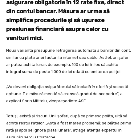
asigurare obligatorie în 12 rate fixe, direct
din contul bancar. Măsura ar urma să
simplifice procedurile și să ușureze
presiunea financiară asupra celor cu
venituri mici.
Noua variantă presupune retragerea automată a banilor din cont,
similar cu plata unei facturi la internet sau cablu. Astfel, un șofer
ar putea achita lunar, de exemplu, 100 de lei în loc să achite
integral suma de peste 1.000 de lei odată cu emiterea poliței.
„Va deveni obligația asigurătorului să includă în ofertă și această
opțiune. E o măsură menită să crească gradul de acoperire”, a
explicat Sorin Mititelu, vicepreședinte ASF.
Totuși, există și riscuri. Unii șoferi, după ce primesc polița, uită să
achite restul ratelor. „Asta a fost marea problemă: se plătea prima
rată și apoi se ignora plata lunară”, atrage atenția expertul în
asigurări Sergiu Costache.