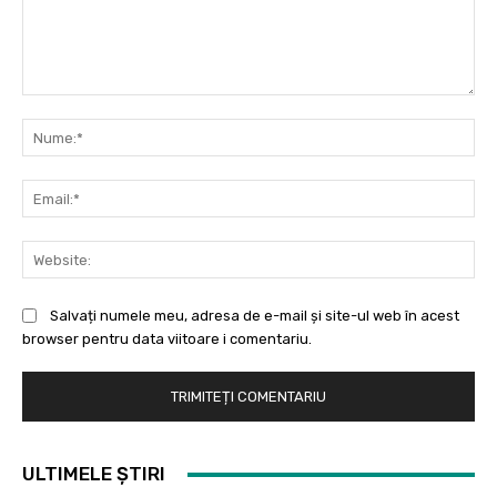
Comentariu:
Nu
Ema
Web
Salvați numele meu, adresa de e-mail și site-ul web în acest
browser pentru data viitoare i comentariu.
ULTIMELE ȘTIRI