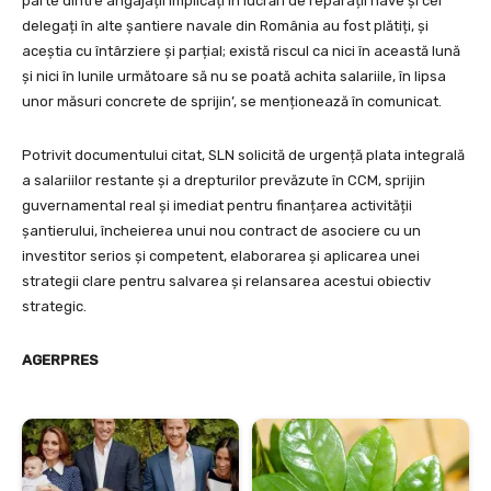
parte dintre angajații implicați în lucrări de reparații nave și cei
delegați în alte șantiere navale din România au fost plătiți, și
aceștia cu întârziere și parțial; există riscul ca nici în această lună
și nici în lunile următoare să nu se poată achita salariile, în lipsa
unor măsuri concrete de sprijin’, se menționează în comunicat.
Potrivit documentului citat, SLN solicită de urgență plata integrală
a salariilor restante și a drepturilor prevăzute în CCM, sprijin
guvernamental real și imediat pentru finanțarea activității
șantierului, încheierea unui nou contract de asociere cu un
investitor serios și competent, elaborarea și aplicarea unei
strategii clare pentru salvarea și relansarea acestui obiectiv
strategic.
AGERPRES