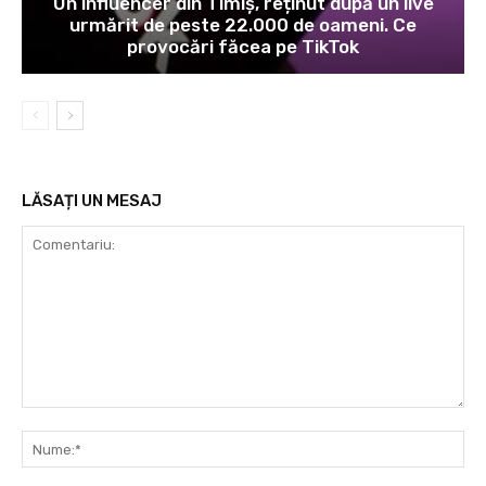
Un influencer din Timiș, reținut după un live
urmărit de peste 22.000 de oameni. Ce
provocări făcea pe TikTok
LĂSAȚI UN MESAJ
Comentariu:
Nu