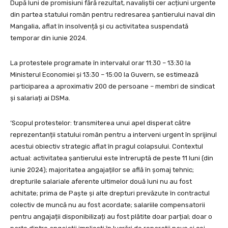
După luni de promisiuni fără rezultat, navaliștii cer acțiuni urgente
din partea statului român pentru redresarea șantierului naval din
Mangalia, aflat în insolvență și cu activitatea suspendată
temporar din iunie 2024.
La protestele programate în intervalul orar 11:30 – 13:30 la
Ministerul Economiei și 13:30 – 15:00 la Guvern, se estimează
participarea a aproximativ 200 de persoane – membri de sindicat
și salariați ai DSMa.
‘Scopul protestelor: transmiterea unui apel disperat către
reprezentanții statului român pentru a interveni urgent în sprijinul
acestui obiectiv strategic aflat în pragul colapsului. Contextul
actual: activitatea șantierului este întreruptă de peste 11 luni (din
iunie 2024); majoritatea angajaților se află în șomaj tehnic;
drepturile salariale aferente ultimelor două luni nu au fost
achitate; prima de Paște și alte drepturi prevăzute în contractul
colectiv de muncă nu au fost acordate; salariile compensatorii
pentru angajații disponibilizați au fost plătite doar parțial; doar o