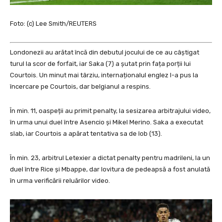
Foto: (c) Lee Smith/REUTERS
Londonezii au arătat încă din debutul jocului de ce au câștigat
turul la scor de forfait, iar Saka (7) a șutat prin fața porții lui
Courtois. Un minut mai târziu, internaționalul englez l-a pus la
încercare pe Courtois, dar belgianul a respins.
În min. 11, oaspeții au primit penalty, la sesizarea arbitrajului video,
în urma unui duel între Asencio și Mikel Merino. Saka a executat
slab, iar Courtois a apărat tentativa sa de lob (13).
În min. 23, arbitrul Letexier a dictat penalty pentru madrileni, la un
duel între Rice și Mbappe, dar lovitura de pedeapsă a fost anulată
în urma verificării reluărilor video.