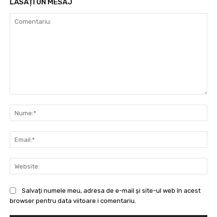
LĂSAȚI UN MESAJ
Comentariu:
Nu
Ema
Web
Salvați numele meu, adresa de e-mail și site-ul web în acest
browser pentru data viitoare i comentariu.