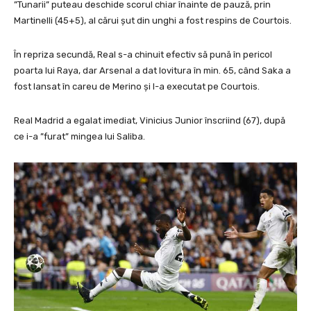
”Tunarii” puteau deschide scorul chiar înainte de pauză, prin
Martinelli (45+5), al cărui șut din unghi a fost respins de Courtois.
În repriza secundă, Real s-a chinuit efectiv să pună în pericol
poarta lui Raya, dar Arsenal a dat lovitura în min. 65, când Saka a
fost lansat în careu de Merino și l-a executat pe Courtois.
Real Madrid a egalat imediat, Vinicius Junior înscriind (67), după
ce i-a ”furat” mingea lui Saliba.