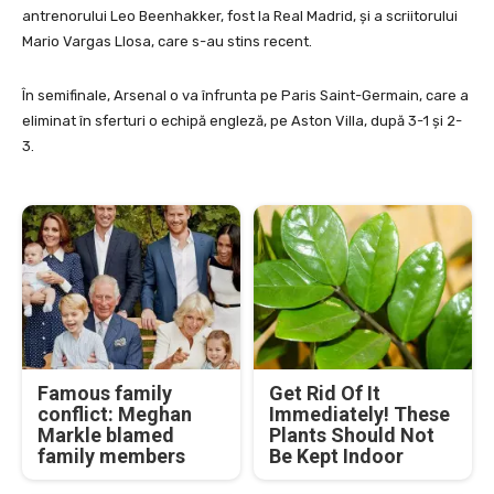
antrenorului Leo Beenhakker, fost la Real Madrid, și a scriitorului
Mario Vargas Llosa, care s-au stins recent.
În semifinale, Arsenal o va înfrunta pe Paris Saint-Germain, care a
eliminat în sferturi o echipă engleză, pe Aston Villa, după 3-1 și 2-
3.
Famous family
Get Rid Of It
conflict: Meghan
Immediately! These
Markle blamed
Plants Should Not
family members
Be Kept Indoor