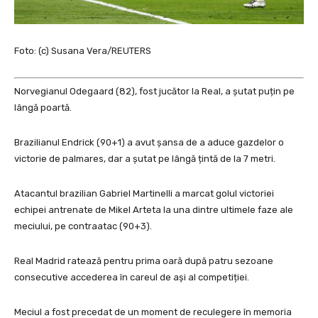
Foto: (c) Susana Vera/REUTERS
Norvegianul Odegaard (82), fost jucător la Real, a șutat puțin pe
lângă poartă.
Brazilianul Endrick (90+1) a avut șansa de a aduce gazdelor o
victorie de palmares, dar a șutat pe lângă țintă de la 7 metri.
Atacantul brazilian Gabriel Martinelli a marcat golul victoriei
echipei antrenate de Mikel Arteta la una dintre ultimele faze ale
meciului, pe contraatac (90+3).
Real Madrid ratează pentru prima oară după patru sezoane
consecutive accederea în careul de ași al competiției.
Meciul a fost precedat de un moment de reculegere în memoria