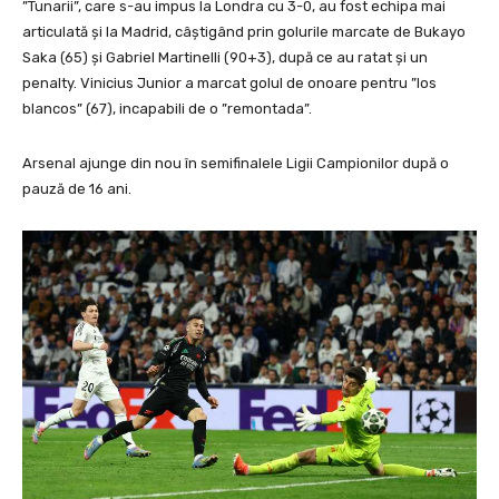
”Tunarii”, care s-au impus la Londra cu 3-0, au fost echipa mai
articulată și la Madrid, câștigând prin golurile marcate de Bukayo
Saka (65) și Gabriel Martinelli (90+3), după ce au ratat și un
penalty. Vinicius Junior a marcat golul de onoare pentru ”los
blancos” (67), incapabili de o ”remontada”.
Arsenal ajunge din nou în semifinalele Ligii Campionilor după o
pauză de 16 ani.