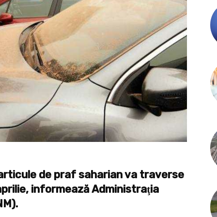
rticule de praf saharian va traverse
prilie, informează Administraţia
NM).