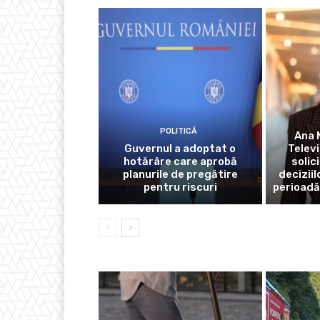
POLITICĂ
Ana 
Guvernul a adoptat o
Telev
hotărâre care aprobă
solic
planurile de pregătire
deciziil
pentru riscuri
perioadă