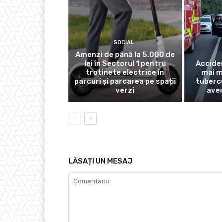
SOCIAL
Amenzi de până la 5.000 de
lei în Sectorul 1 pentru
Accide
trotinete electrice în
mai m
parcuri și parcarea pe spații
tubercu
verzi
ave
LĂSAȚI UN MESAJ