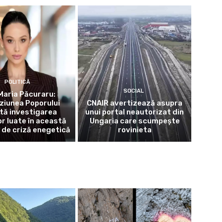
POLITICĂ
SOCIAL
Maria Păcuraru:
iziunea Poporului
CNAIR avertizează asupra
ită investigarea
unui portal neautorizat din
or luate în această
Ungaria care scumpește
 de criză enegetică
rovinieta