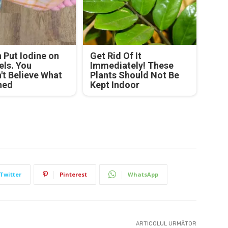
Put Iodine on
Get Rid Of It
els. You
Immediately! These
't Believe What
Plants Should Not Be
ned
Kept Indoor
Twitter
Pinterest
WhatsApp
ARTICOLUL URMĂTOR