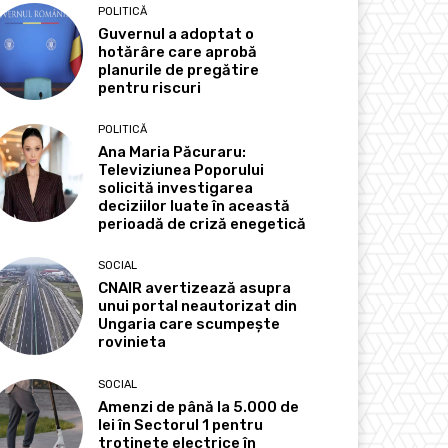
POLITICĂ
Guvernul a adoptat o
hotărâre care aprobă
planurile de pregătire
pentru riscuri
POLITICĂ
Ana Maria Păcuraru:
Televiziunea Poporului
solicită investigarea
deciziilor luate în această
perioadă de criză enegetică
SOCIAL
CNAIR avertizează asupra
unui portal neautorizat din
Ungaria care scumpește
rovinieta
SOCIAL
Amenzi de până la 5.000 de
lei în Sectorul 1 pentru
trotinete electrice în