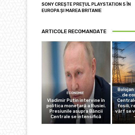
SONY CREȘTE PREȚUL PLAYSTATION 5 ÎN
EUROPA ȘI MAREA BRITANIE
ARTICOLE RECOMANDATE
Bolojan 
ECONOMIE
de co
Vladimir Putin intervine în
Central
politica monetară a Rusiei.
fosili, 
Presiunile asupra Băncii
vârf se v
Centrale se intensifică