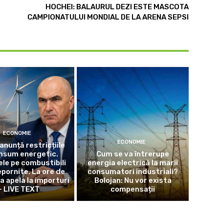
HOCHEI: BALAURUL DEZI ESTE MASCOTA
CAMPIONATULUI MONDIAL DE LA ARENA SEPSI
ECONOMIE
ECONOMIE
anunță restricțiile
nsum energetic.
Cum se va întrerupe
ele pe combustibili
energia electrică la marii
repornite. La ore de
consumatori industriali?
a apela la importuri
Bolojan: Nu vor exista
– LIVE TEXT
compensații