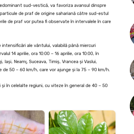
i, predominant sud-vestică, va favoriza avansul dinspre
 particule de praf de origine sahariană către sud-estul
ile de praf vor putea fi observate în intervalele în care
ntensificări ale vântului, valabilă până miercuri
alul 14 aprilie, ora 10:00 – 16 aprilie, ora 10:00, în
i, Iaşi, Neamţ, Suceava, Timiş, Vrancea şi Vaslui,
le de 50 – 60 km/h, care vor ajunge şi la 75 – 90 km/h.
 şi în celelalte regiuni, cu viteze în general de 40 – 50