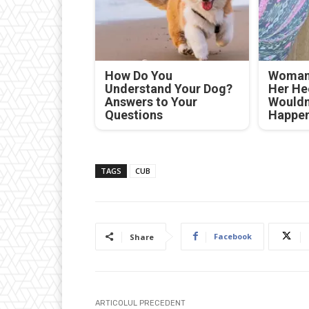
How Do You
Woman 
Understand Your Dog?
Her He
Answers to Your
Wouldn
Questions
Happe
TAGS
CUB
Facebook
Share
ARTICOLUL PRECEDENT