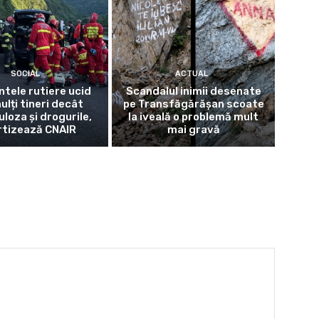
SOCIAL
ACTUAL
ntele rutiere ucid
Scandalul inimii desenate
ulți tineri decât
pe Transfăgărășan scoate
loza și drogurile,
la iveală o problemă mult
rtizează CNAIR
mai gravă