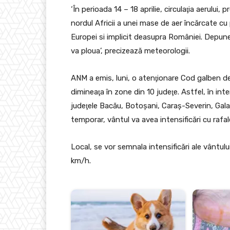
‘În perioada 14 – 18 aprilie, circulaţia aerulu
nordul Africii a unei mase de aer încărcate cu
Europei si implicit deasupra României. Depuner
va ploua’, precizează meteorologii.
ANM a emis, luni, o atenţionare Cod galben de i
dimineaţa în zone din 10 judeţe. Astfel, în interv
judeţele Bacău, Botoşani, Caraş-Severin, Galaţ
temporar, vântul va avea intensificări cu rafa
Local, se vor semnala intensificări ale vântului
km/h.