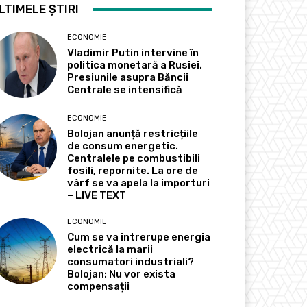
LTIMELE ȘTIRI
ECONOMIE
Vladimir Putin intervine în
politica monetară a Rusiei.
Presiunile asupra Băncii
Centrale se intensifică
ECONOMIE
Bolojan anunță restricțiile
de consum energetic.
Centralele pe combustibili
fosili, repornite. La ore de
vârf se va apela la importuri
– LIVE TEXT
ECONOMIE
Cum se va întrerupe energia
electrică la marii
consumatori industriali?
Bolojan: Nu vor exista
compensații