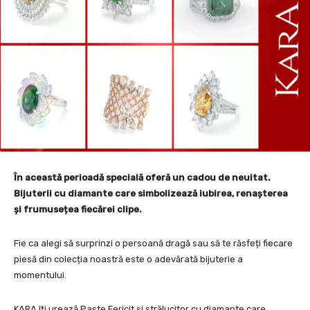
În această perioadă specială oferă un cadou de neuitat.
Bijuterii cu diamante care simbolizează iubirea, renașterea
și frumusețea fiecărei clipe.
Fie ca alegi să surprinzi o persoană dragă sau să te răsfeți fiecare
piesă din colecția noastră este o adevărată bijuterie a
momentului.
KARA îți urează Paște Fericit și strălucitor cu diamante care