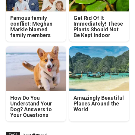
Famous family
Get Rid Of It
conflict: Meghan
Immediately! These
Markle blamed
Plants Should Not
family members
Be Kept Indoor
How Do You
Amazingly Beautiful
Understand Your
Places Around the
Dog? Answers to
World
Your Questions
TAGS
kara diamond