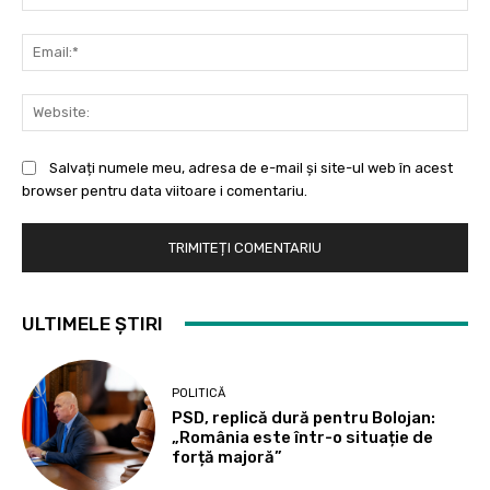
Ema
Web
Salvați numele meu, adresa de e-mail și site-ul web în acest
browser pentru data viitoare i comentariu.
ULTIMELE ȘTIRI
POLITICĂ
PSD, replică dură pentru Bolojan:
„România este într-o situație de
forță majoră”