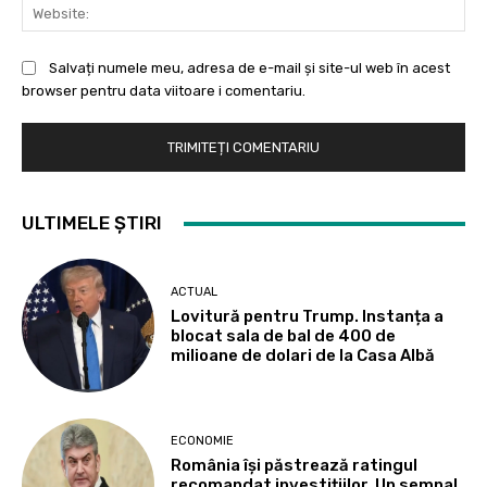
Web
Salvați numele meu, adresa de e-mail și site-ul web în acest
browser pentru data viitoare i comentariu.
ULTIMELE ȘTIRI
ACTUAL
Lovitură pentru Trump. Instanța a
blocat sala de bal de 400 de
milioane de dolari de la Casa Albă
ECONOMIE
România își păstrează ratingul
recomandat investițiilor. Un semnal