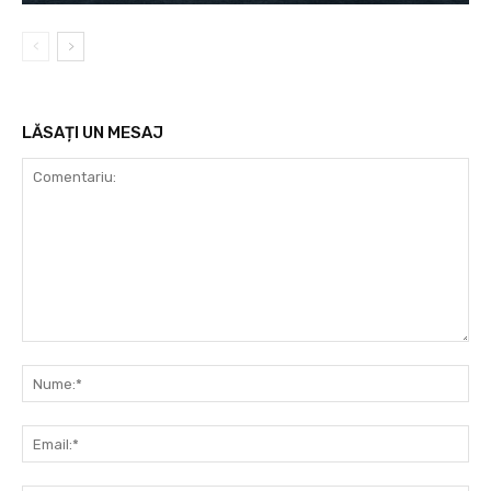
LĂSAȚI UN MESAJ
Comentariu:
Nu
Ema