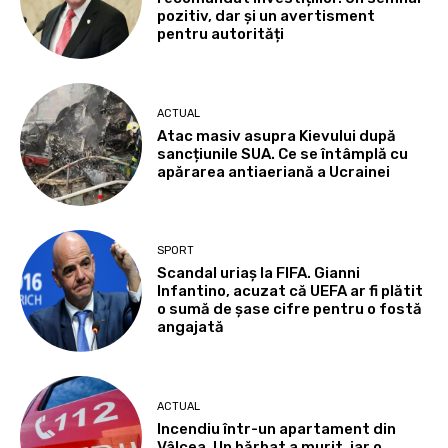
pozitiv, dar și un avertisment
pentru autorități
ACTUAL
Atac masiv asupra Kievului după
sancțiunile SUA. Ce se întâmplă cu
apărarea antiaeriană a Ucrainei
SPORT
Scandal uriaș la FIFA. Gianni
Infantino, acuzat că UEFA ar fi plătit
o sumă de șase cifre pentru o fostă
angajată
ACTUAL
Incendiu într-un apartament din
Vâlcea. Un bărbat a murit, iar o