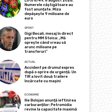
Loto 6/49, 6 august 2026.
Numerele câștigătoare au
fost anunțate. Miza
depășește 9 milioane de
euro
SPORT
Gigi Becali, mesaj în direct
pentru MM Stoica: „Mă
oprește când vreau să
arunc milioane pe
transferuri”
ACTUAL
Accident pe drumul expres
după o oprire de urgență. Un
TIR a lovit două trailere
încărcate cu mașini
ECONOMIE
Ilie Bolojan anunță ieftinirea
carburanților: Petromidia
revine la capacitate maximă