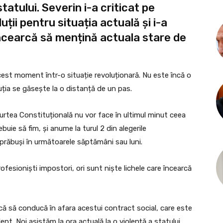
tatului. Severin i-a criticat pe
ții pentru situația actuală și i-a
 încearcă să mențină actuala stare de
 acest moment într-o situație revoluționară. Nu este încă o
luția se găsește la o distanță de un pas.
Curtea Constituțională nu vor face în ultimul minut ceea
uie să fim, și anume la turul 2 din alegerile
 prăbuși în următoarele săptămâni sau luni.
rofesioniști impostori, ori sunt niște lichele care încearcă
arcă să conducă în afara acestui contract social, care este
lent. Noi asistăm la ora actuală la o violență a statului,