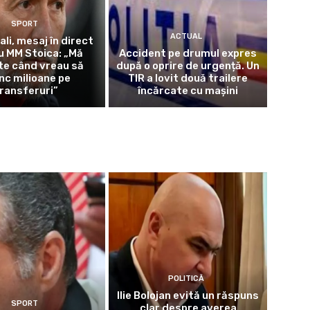
SPORT
ACTUAL
ali, mesaj în direct
u MM Stoica: „Mă
Accident pe drumul expres
te când vreau să
după o oprire de urgență. Un
nc milioane pe
TIR a lovit două trailere
ransferuri”
încărcate cu mașini
POLITICĂ
Ilie Bolojan evită un răspuns
SPORT
clar despre averea