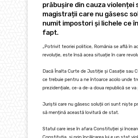
prăbușire din cauza violenței s
magistrații care nu găsesc solu
numit impostori și lichele ce
fapt.
„Potrivit teoriei politice, România se află în
revoluție, este însă acea situație în care revo
Dacă Înalta Curte de Justiție și Casație sau 
ce trebuie pentru a ne întoarce acolo unde treb
prezidențiale, ce-a de-a doua republică se va
Juriștii care nu găsesc soluții ori sunt niște p
să mențină această lovitură de stat.
Statul care iese în afara Constituției și înce
Constituția, și prin încălcarea lui e un stat vio