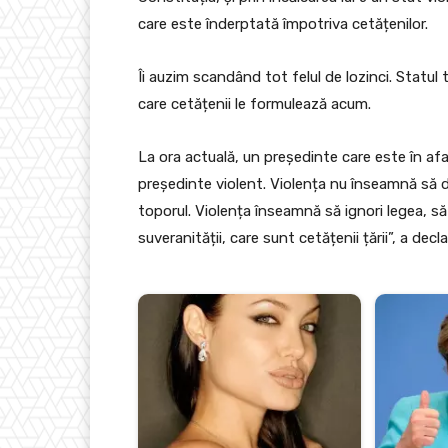
care este înderptată împotriva cetățenilor.
Îi auzim scandând tot felul de lozinci. Statul 
care cetățenii le formulează acum.
La ora actuală, un președinte care este în af
președinte violent. Violența nu înseamnă să 
toporul. Violența înseamnă să ignori legea, să î
suveranității, care sunt cetățenii țării”, a dec