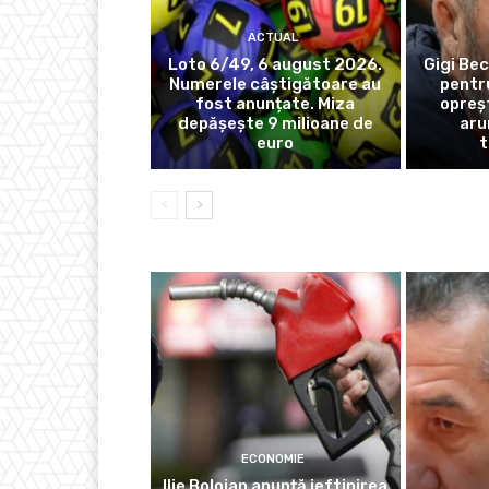
ACTUAL
Loto 6/49, 6 august 2026.
Gigi Bec
Numerele câștigătoare au
pentr
fost anunțate. Miza
opreș
depășește 9 milioane de
aru
euro
t
ECONOMIE
Ilie Bolojan anunță ieftinirea