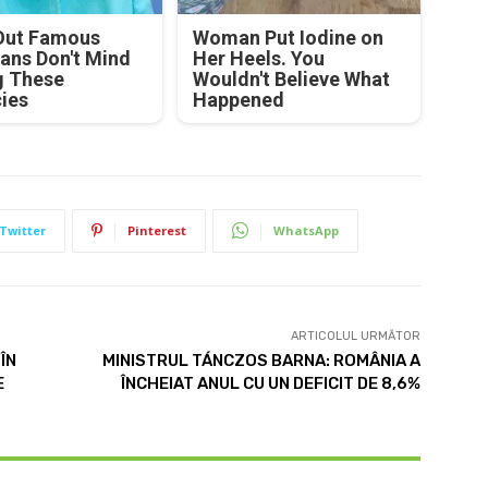
Out Famous
Woman Put Iodine on
ians Don't Mind
Her Heels. You
g These
Wouldn't Believe What
cies
Happened
Twitter
Pinterest
WhatsApp
ARTICOLUL URMĂTOR
ÎN
MINISTRUL TÁNCZOS BARNA: ROMÂNIA A
E
ÎNCHEIAT ANUL CU UN DEFICIT DE 8,6%