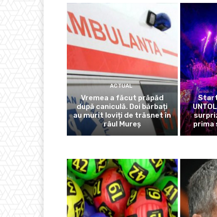
ACTUAL
Vremea a făcut prăpăd
Start
după caniculă. Doi bărbați
UNTOLD
au murit loviți de trăsnet în
surpri
râul Mureș
prima 