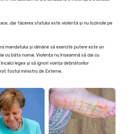
tace, dar tăcerea statului este violentă și nu lozincile pe
ara mandatului și rămâne să exercite putere este un
dai cu bâta numai. Violența nu înseamnă să dai cu
ncalci legea și să ignori voința deținătorilor
larat fostul ministru de Externe.