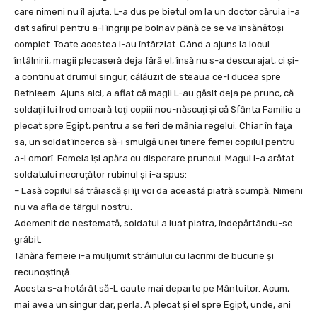
care nimeni nu îl ajuta. L-a dus pe bietul om la un doctor căruia i-a
dat safirul pentru a-l îngriji pe bolnav până ce se va însănătoşi
complet. Toate acestea l-au întârziat. Când a ajuns la locul
întâlnirii, magii plecaseră deja fără el, însă nu s-a descurajat, ci şi-
a continuat drumul singur, călăuzit de steaua ce-l ducea spre
Bethleem. Ajuns aici, a aflat că magii L-au găsit deja pe prunc, că
soldaţii lui Irod omoară toţi copiii nou-născuţi şi că Sfânta Familie a
plecat spre Egipt, pentru a se feri de mânia regelui. Chiar în faţa
sa, un soldat încerca să-i smulgă unei tinere femei copilul pentru
a-l omorî. Femeia îşi apăra cu disperare pruncul. Magul i-a arătat
soldatului necruţător rubinul şi i-a spus:
– Lasă copilul să trăiască şi îţi voi da această piatră scumpă. Nimeni
nu va afla de târgul nostru.
Ademenit de nestemată, soldatul a luat piatra, îndepărtându-se
grăbit.
Tânăra femeie i-a mulţumit străinului cu lacrimi de bucurie şi
recunoştinţă.
Acesta s-a hotărât să-L caute mai departe pe Mântuitor. Acum,
mai avea un singur dar, perla. A plecat şi el spre Egipt, unde, ani