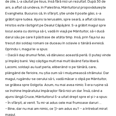
de zile, L-a căutat pe Iisus, însă fără nici un rezultat. După 30 de
ani, a aflat că undeva, în Palestina, Mântuitorul propovăduieşte
Evanghelia. Bucuros că, în sfârşit, ştie unde îl poate găsi, s-a
grăbit spre ludea. Ajuns la Ierusalim, spre seară, a aflat că Iisus
Hristos este răstignit pe Dealul Căpăţânii. S-a grăbit magul spre
locul acela cu dorinţa să-L vadă în viaţă pe Mântuitor, să-i ducă
darul său pe care îl păstrase de atâta timp. Insă, prin faţa lui au
trecut doi soldaţi romani ce duceau în sclavie o tânără evreică.
Oprindu-i, magul le-a spus:
– Dacă îi daţi drumul fetei, vă dăruiesc această perlă. O puteţi vinde
şi împărţi banii. Veţi câştiga mult mai mult lăsând fata liberă.
Lacomi, soldaţii au luat perla, eliberând-o pe tânără, care,
plângând de fericire, nu ştia cum să-i mulţumească străinului. Dar
magul, rugându-se cerului să-L vadă măcar o clipă pe Mântuitor,
se grăbea spre Golgota. Acum, nu mai avea nimic. Îi era ruşine să
se închine împăratului împăraţilor fără nici un dar. Însă, când a
ajuns lângă Cruce, Mântuitorul S-a uitat drept spre el şi i-a spus:
– În sfârşit, ai venit. Tu mi-ai adus cele mai frumoase daruri …
– Bine, dar nu mai am nimic, ce Ţi-am adus eu? – a întrebat mirat
magul.