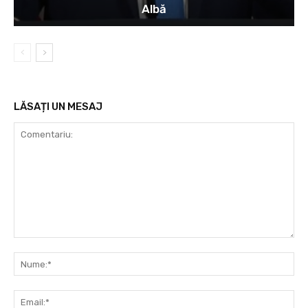
Albă
LĂSAȚI UN MESAJ
Comentariu:
Nu
Ema