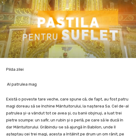
Pilda zilei
Al patrulea mag
Există o poveste tare veche, care spune că, de fapt, au fost patru
magi doreau să se închine Mântuitorului, la naşterea Sa. Cel de-al
patrulea şi-a vândut tot ce avea şi, cu banii obţinuţi, a luat trei
pietre scumpe: un safir, un rubin şi o perlă, pe care să le ducă în
dar Mântuitorului. Grăbindu-se să ajungă în Babilon, unde îl
aşteptau cei trei magi, acesta a întâlnit pe drum un om rănit, pe