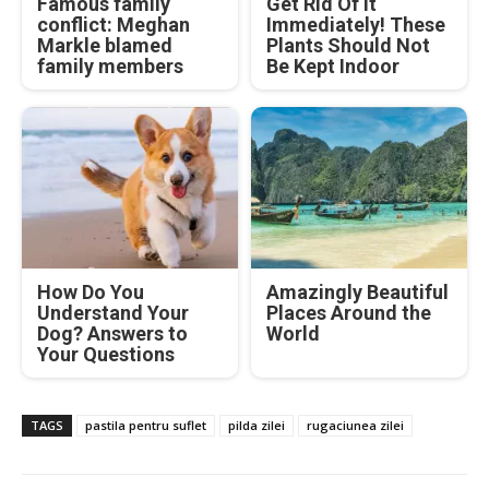
Famous family
Get Rid Of It
conflict: Meghan
Immediately! These
Markle blamed
Plants Should Not
family members
Be Kept Indoor
How Do You
Amazingly Beautiful
Understand Your
Places Around the
Dog? Answers to
World
Your Questions
TAGS
pastila pentru suflet
pilda zilei
rugaciunea zilei