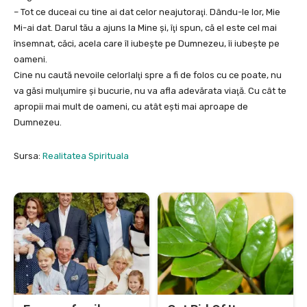
– Tot ce duceai cu tine ai dat celor neajutoraţi. Dându-le lor, Mie
Mi-ai dat. Darul tău a ajuns la Mine şi, îţi spun, că el este cel mai
însemnat, căci, acela care îl iubeşte pe Dumnezeu, îi iubeşte pe
oameni.
Cine nu caută nevoile celorlalţi spre a fi de folos cu ce poate, nu
va găsi mulţumire şi bucurie, nu va afla adevărata viaţă. Cu cât te
apropii mai mult de oameni, cu atât eşti mai aproape de
Dumnezeu.
Sursa:
Realitatea Spirituala