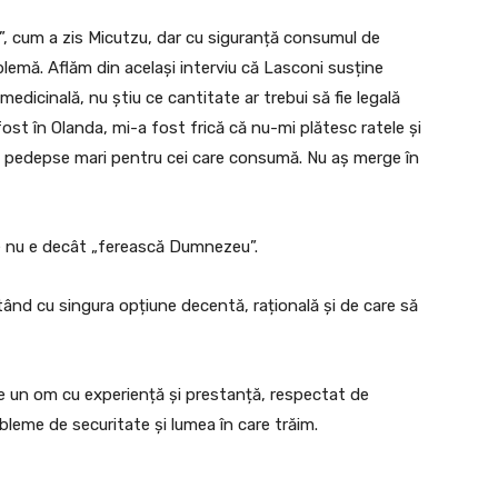
 cum a zis Micutzu, dar cu siguranță consumul de
lemă. Aflăm din același interviu că Lasconi susține
medicinală, nu știu ce cantitate ar trebui să fie legală
ost în Olanda, mi-a fost frică că nu-mi plătesc ratele și
u pedepse mari pentru cei care consumă. Nu aș merge în
e nu e decât „ferească Dumnezeu”.
tând cu singura opțiune decentă, rațională și de care să
e un om cu experiență și prestanță, respectat de
obleme de securitate și lumea în care trăim.