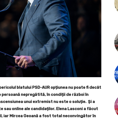
 pericolul blatului PSD-AUR opțiunea nu poate fi decât
 persoană nepregătită, în condiții de război în
ascensiunea unui extremist nu este o soluție. Și a
te sau online ale candidaților. Elena Lasconi a făcut
l, iar Mircea Geoană a fost total neconvingător în