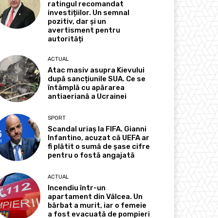
ratingul recomandat
investițiilor. Un semnal
pozitiv, dar și un
avertisment pentru
autorități
ACTUAL
Atac masiv asupra Kievului
după sancțiunile SUA. Ce se
întâmplă cu apărarea
antiaeriană a Ucrainei
SPORT
Scandal uriaș la FIFA. Gianni
Infantino, acuzat că UEFA ar
fi plătit o sumă de șase cifre
pentru o fostă angajată
ACTUAL
Incendiu într-un
apartament din Vâlcea. Un
bărbat a murit, iar o femeie
a fost evacuată de pompieri