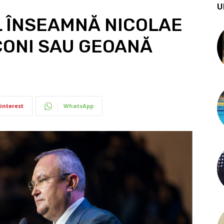
U
L ÎNSEAMNĂ NICOLAE
CONI SAU GEOANĂ
interest
WhatsApp