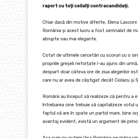
raport cu toți ceilalți contracandidați.
Chiar dacă din motive diferite, Elena Lasconi 
România și acest lucru a fost semnalat de mai m
abrupte sau mai elegante.
Cotat de ultimele cercetări cu scoruri cu o sing
propriile greșeli neforțate l-au ajuns din urm
despart doar câteva ore de ziua alegerilor es
care nu ar avea de câștigat decât Ciolacu și 
Românii au început să realizeze că pentru a evit
întrebarea cine trebuie să capitalizeze votul u
faptul că are în spate un partid mare, bine org
avantaj evident, există un argument de princi
Așa cum nu putem lăsa România pe mâna unui p