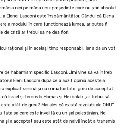
mânia nici pe mâna unui președinte care nu știe absolut
ce, a Elenei Lasconi este înspăimântător. Gândul că Elena
ere a modului în care funcționează lumea, ar putea fi
de criză ar trebui să ne dea fiori.
lcul rațional și în același timp responsabil. Iar a da un vot
re de habarnism specific Lasconi. „Îmi vine să vă întreb
atorul Eleni Lasconi după ce a auzit opinia acesteia
ni a explicat senină și cu o imaturitate, greu de acceptat
 că Israel și teroriștii Hamas și Hezbolah „ar trebui să
e este atât de greu? Mai ales că există rezoluții ale ONU”.
fata sa care este învelită cu un șal palestinian. Ne
 și a acceptat sau este atât de naivă încât a transmis