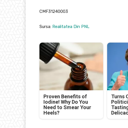
CMF31240003
Sursa:
Realitatea Din PNL
Proven Benefits of
Turns 
Iodine! Why Do You
Politic
Need to Smear Your
Tastin
Heels?
Delica