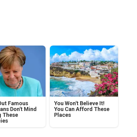
Out Famous
You Won't Believe It!
ians Don't Mind
You Can Afford These
g These
Places
cies