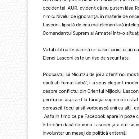
occidental AUR, evident că nu putem lăsa Ro
nimic. Nivelul de ignoranță, în materie de ori
Lasconi, lipsită de cea mai elementară înțeleg
Comandantul Suprem al Armatei într-o situație 
Votul util nu înseamnă un calcul cinic, ci un ca
Elenei Lasconi este un risc de securitate.
Podcastul lui Micutzu de joi a oferit noi most
dacă ați fumat iarbă”, i-a spus elegant moder
despre conflictul din Orientul Mijlociu. Lasco
pentru un aspirant la funcția supremă în stat,
oprească focul și să vorbească unii cu alții, c
Asta în timp ce pe Facebook apare în poze cu 
întrebăm dacă doamna Lasconi și-a dat seama
involuntar un mesaj de politică externă!