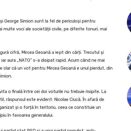
și George Simion sunt la fel de periculoși pentru
ulte voci ale societății civile, pe diferite tonuri, mai
ură cifră, Mircea Geoană a ieșit din cărți. Trecutul și
ă, iar aura „NATO” s-a disipat rapid. Acum când ne mai
te clar că un vot pentru Mircea Geoană e unul pierdut, din
Simion.
a o finală între cei doi voturile nu trebuie risipite. La
til, răspunsul este evident: Nicolae Ciucă. În afară de
anizat și o forță în teritoriu, ceea ce constituie un
piu în favoarea generalului.
artid stat PSD și a unui partid populist, anti-