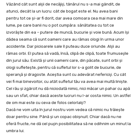
Văzând cât sunt alţii de necăjiţi, tânărul nu s-a mai gândit, de
atunci, decât la un lucru: cât de bogat este el. Nu avea bani
pentru tot ce şi-ar fi dorit, dar avea comoara cea mai mare din
lume, pe care banii nu o pot cumpăra: sănătatea cu tot ce
izvorăşte din ea – putere de muncă, bucurie şi voie bună. Acum îşi
dădea seama că sunt oameni care au rămas ologi în urma unor
accidente. Dar picioarele sale îl puteau duce oriunde. Alţii au
rămas orbi. El putea să vadă, însă, clipă de clipă, toate frumuseţile
din jurul său. Există şi unii oameni care, din păcate, sunt orbi şi
ologi sufleteşte, pentru că sufletul lor s-a golit de bucurie, de
speranţă şi dragoste. Aceştia sunt cu adevărat nefericiţi. Cu cât
vei fi mai binevoitor, cu atât sufletul tău va avea mai multă linişte.
Cel rău şi zgârcit nu dă niciodată nimic, nici măcar un pahar cu apă
sau un sfat, chiar dacă aceste lucruri nu l-ar costa nimic. Un astfel
de om mai este cu ceva de folos celorlalţi?
Dacă ne vom uita în jurul nostru vom vedea că nimic nu trăieşte
doar pentru sine. Până şi un copac obişnuit. Chiar dacă nu ne
oferă fructe, ne dă cel puţin posibilitatea să ne odihnim un minut la
umbra lui.