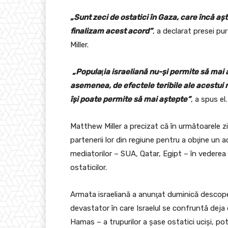
„Sunt zeci de ostatici în Gaza, care încă aş
finalizam acest acord”
, a declarat presei p
Miller.
„Populaţia israeliană nu-şi permite să mai 
asemenea, de efectele teribile ale acestui 
îşi poate permite să mai aştepte”
, a spus el.
Matthew Miller a precizat că în următoarele z
partenerii lor din regiune pentru a obţine un ac
mediatorilor – SUA, Qatar, Egipt – în vederea 
ostaticilor.
Armata israeliană a anunţat duminică descoper
devastator în care Israelul se confruntă deja 
Hamas – a trupurilor a şase ostatici ucişi, po