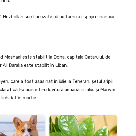
cană.
ă Hezbollah sunt acuzate că au furnizat sprijin financiar
 Meshaal este stabilit la Doha, capitala Qatarului, de
 Ali Baraka este stabilit în Liban.
yeh, care a fost asasinat în iulie la Teheran, şeful aripii
arat că l-a ucis într-o lovitură aeriană în iulie, şi Marwan
 lichidat în martie.