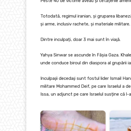
Peste 40 de victime aveau și cetățenie ameri
Totodată, regimul iranian, şi gruparea libanez
şi arme, inclusiv rachete, şi materiale militare.
Dintre inculpați, doar 3 mai sunt în viaţă.
Yahya Sinwar se ascunde în Fâșia Gaza. Khaled
unde conduce biroul din diaspora al grupării iar
Inculpaţii decedaţi sunt fostul lider Ismail Hani
militare Mohammed Deif, pe care Israelul a decl
Issa, un adjunct pe care Israelul susține că l-a