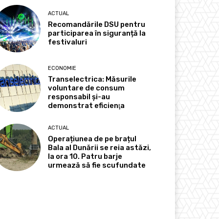
ACTUAL
Recomandările DSU pentru
participarea în siguranță la
festivaluri
ECONOMIE
Transelectrica: Măsurile
voluntare de consum
responsabil şi-au
demonstrat eficienţa
ACTUAL
Operațiunea de pe brațul
Bala al Dunării se reia astăzi,
la ora 10. Patru barje
urmează să fie scufundate