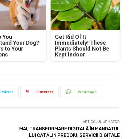
 You
Get Rid Of It
tand Your Dog?
Immediately! These
s to Your
Plants Should Not Be
ons
Kept Indoor
Twitter
Pinterest
WhatsApp
ARTICOLUL URMĂTOR
MAI, TRANSFORMARE DIGITALĂ ÎN MANDATUL
LUI CĂTĂLIN PREDOIU. SERVICII DIGITALE