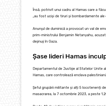
Însă, potrivit unui cadru al Hamas care a făcu
„au fost ucişi de tiruri şi bombardamente ale 
Anunţul de duminică a provocat un val de emoţie 
prim-ministrului Benjamin Netanyahu, acuzat c
deţinuţi în Gaza.
Şase lideri Hamas inculp
Departamentul de Justiţie al Statelor Unite ale
Hamas, care controlează enclava palestinian
Șeful grupării militante şi alți 5 locotenenți 
masacrarea, la 7 octombrie 2023, a peste 1.20