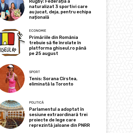
Rugby: Federația a
naturalizat 3 sportivi care
au jucat, deja, pentru echipa
națională
ECONOMIE
Primăriile din România
trebuie să fie înrolate în
platforma ghiseul.ro până
pe 25 august
SPORT
Tenis: Sorana Cîrstea,
eliminată la Toronto
POLITICĂ
Parlamentul a adoptat în
sesiune extraordinară trei
proiecte de lege care
reprezintă jaloane din PNRR