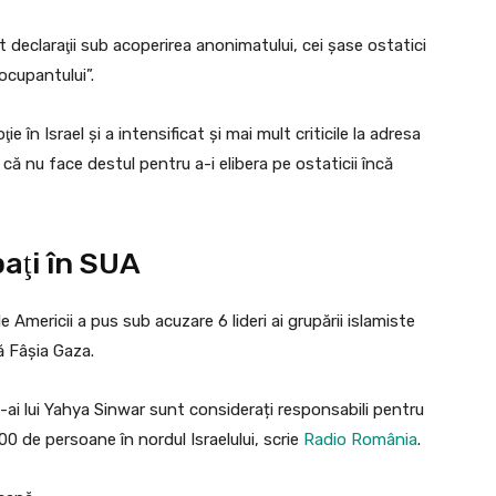
t declaraţii sub acoperirea anonimatului, cei şase ostatici
ocupantului”.
în Israel şi a intensificat şi mai mult criticile la adresa
ă nu face destul pentru a-i elibera pe ostaticii încă
aţi în SUA
 Americii a pus sub acuzare 6 lideri ai grupării islamiste
ă Fâșia Gaza.
de-ai lui Yahya Sinwar sunt considerați responsabili pentru
0 de persoane în nordul Israelului, scrie
Radio România
.