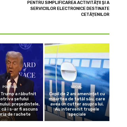
PENTRU SIMPLIFICAREA ACTIVITĂȚII ȘI A
SERVICIILOR ELECTRONICE DESTINATE
CETĂȚENILOR
POLITICĂ
SOCIAL
 Trump a răbufnit
Copil de 2 ani amenințat cu
otriva șefului
moartea de tatăl său, care
ului: președintele,
avea un cutter asupra lui.
că i s-ar fi ascuns
Au intervenit trupele
ria de rachete
speciale