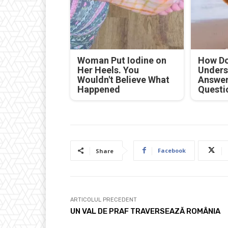
Woman Put Iodine on
How Do
Her Heels. You
Unders
Wouldn't Believe What
Answer
Happened
Questi
Facebook
Share
ARTICOLUL PRECEDENT
UN VAL DE PRAF TRAVERSEAZĂ ROMÂNIA