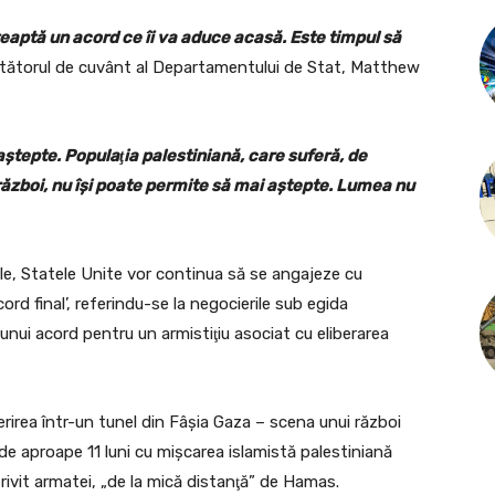
teaptă un acord ce îi va aduce acasă. Este timpul să
urtătorul de cuvânt al Departamentului de Stat, Matthew
aştepte. Populaţia palestiniană, care suferă, de
război, nu îşi poate permite să mai aştepte. Lumea nu
ile, Statele Unite vor continua să se angajeze cu
ord final’, referindu-se la negocierile sub egida
unui acord pentru un armistiţiu asociat cu eliberarea
irea într-un tunel din Fâşia Gaza – scena unui război
de aproape 11 luni cu mişcarea islamistă palestiniană
trivit armatei, „de la mică distanţă” de Hamas.