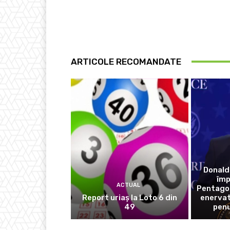
ARTICOLE RECOMANDATE
Donald
împ
ACTUAL
Pentagon
Report uriaș la Loto 6 din
enervat 
49
penu