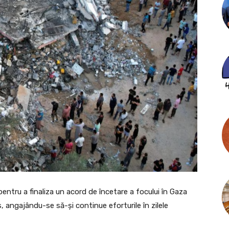
 pentru a finaliza un acord de încetare a focului în Gaza
 angajându-se să-şi continue eforturile în zilele