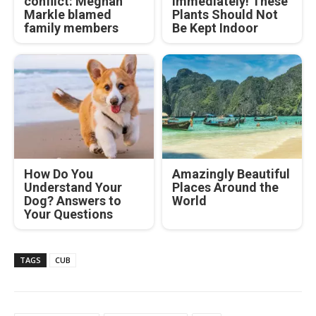
conflict: Meghan
Immediately! These
Markle blamed
Plants Should Not
family members
Be Kept Indoor
How Do You
Amazingly Beautiful
Understand Your
Places Around the
Dog? Answers to
World
Your Questions
TAGS
CUB