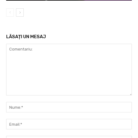
LĂSAȚI UN MESAJ
Comentariu:
Nu
Ema