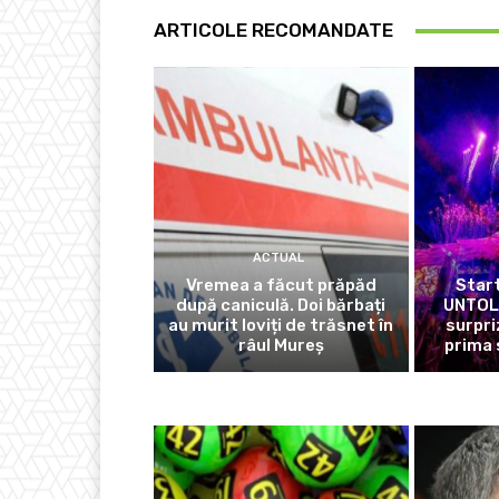
ARTICOLE RECOMANDATE
ACTUAL
Vremea a făcut prăpăd
Start
după caniculă. Doi bărbați
UNTOLD
au murit loviți de trăsnet în
surpri
râul Mureș
prima 