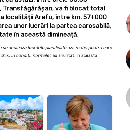
C, Transfăgărășan, va fi blocat total
a localității Arefu, între km. 57+000
ea unor lucrări la partea carosabilă,
itate în această dimineață.
 se anulează lucrările planificate azi, motiv pentru care
chis, în condiții normale”,
au anunțat, în această