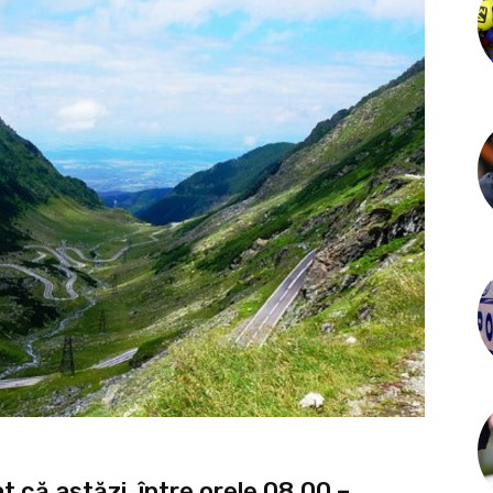
țat că astăzi, între orele 08,00 –