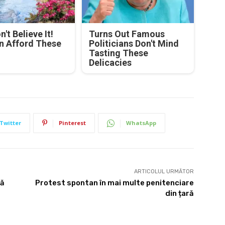
't Believe It!
Turns Out Famous
n Afford These
Politicians Don't Mind
Tasting These
Delicacies
Twitter
Pinterest
WhatsApp
ARTICOLUL URMĂTOR
ză
Protest spontan în mai multe penitenciare
din țară