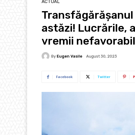
ACTUAL
Transfăgărășanul
astăzi! Lucrările,
vremii nefavorabi
By
Eugen Vasile
August 30, 2023
Facebook
Twitter
P