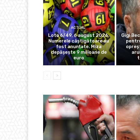
ACTUAL
Loto 6/49, 6 august 2026.
Gigi Bec
Numerele câștigătoare au
pentr
fost anunțate. Miza
opreș
depășește 9 milioane de
aru
euro
t