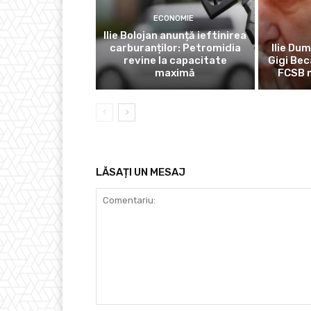
ECONOMIE
Ilie Bolojan anunță ieftinirea
carburanților: Petromidia
Ilie Dum
revine la capacitate
Gigi Bec
maximă
FCSB n
LĂSAȚI UN MESAJ