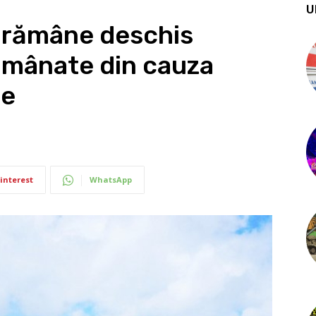
U
 rămâne deschis
 amânate din cauza
le
interest
WhatsApp