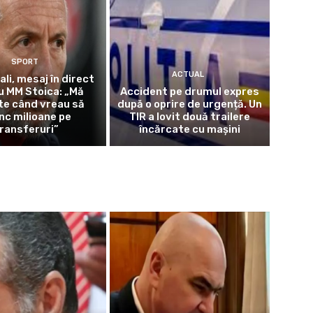
SPORT
ACTUAL
ali, mesaj în direct
u MM Stoica: „Mă
Accident pe drumul expres
te când vreau să
după o oprire de urgență. Un
nc milioane pe
TIR a lovit două trailere
ransferuri”
încărcate cu mașini