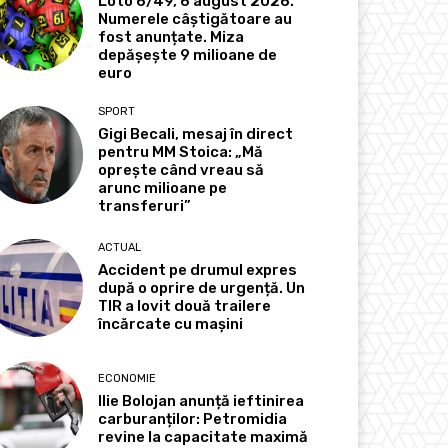
Loto 6/49, 6 august 2026.
Numerele câștigătoare au
fost anunțate. Miza
depășește 9 milioane de
euro
SPORT
Gigi Becali, mesaj în direct
pentru MM Stoica: „Mă
oprește când vreau să
arunc milioane pe
transferuri”
ACTUAL
Accident pe drumul expres
după o oprire de urgență. Un
TIR a lovit două trailere
încărcate cu mașini
ECONOMIE
Ilie Bolojan anunță ieftinirea
carburanților: Petromidia
revine la capacitate maximă