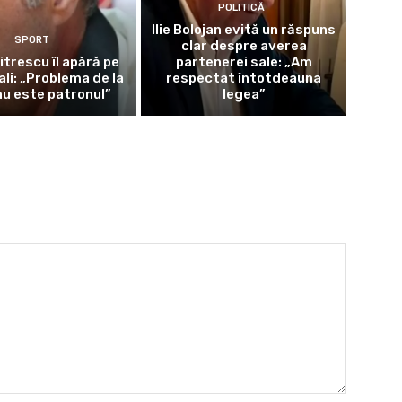
POLITICĂ
Ilie Bolojan evită un răspuns
SPORT
clar despre averea
itrescu îl apără pe
partenerei sale: „Am
ali: „Problema de la
respectat întotdeauna
u este patronul”
legea”