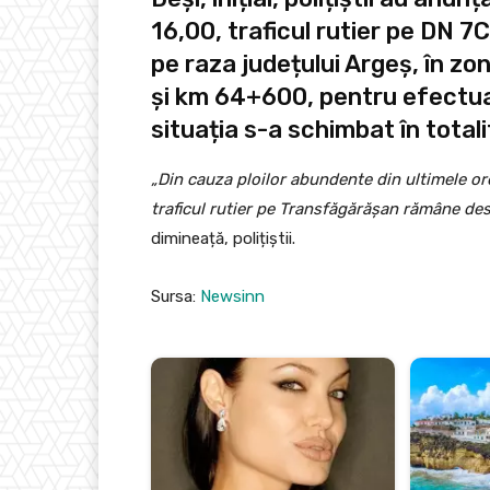
16,00, traficul rutier pe DN 7
pe raza județului Argeș, în zon
și km 64+600, pentru efectuar
situația s-a schimbat în total
„Din cauza ploilor abundente din ultimele ore
traficul rutier pe Transfăgărășan rămâne des
dimineață, polițiștii.
Sursa:
Newsinn