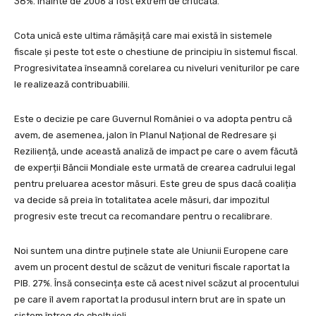
38%. Înainte de 2006 a fost extrem de criticată.
Cota unică este ultima rămășiță care mai există în sistemele
fiscale și peste tot este o chestiune de principiu în sistemul fiscal.
Progresivitatea înseamnă corelarea cu niveluri veniturilor pe care
le realizează contribuabilii.
Este o decizie pe care Guvernul României o va adopta pentru că
avem, de asemenea, jalon în Planul Național de Redresare și
Reziliență, unde această analiză de impact pe care o avem făcută
de experții Băncii Mondiale este urmată de crearea cadrului legal
pentru preluarea acestor măsuri. Este greu de spus dacă coaliția
va decide să preia în totalitatea acele măsuri, dar impozitul
progresiv este trecut ca recomandare pentru o recalibrare.
Noi suntem una dintre puținele state ale Uniunii Europene care
avem un procent destul de scăzut de venituri fiscale raportat la
PIB. 27%. Însă consecința este că acest nivel scăzut al procentului
pe care îl avem raportat la produsul intern brut are în spate un
sistem întreg de cheltuieli.