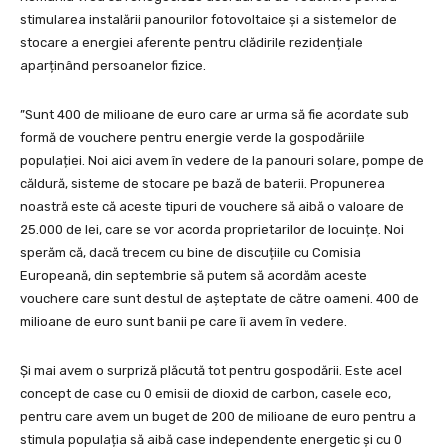
stimularea instalării panourilor fotovoltaice și a sistemelor de
stocare a energiei aferente pentru clădirile rezidențiale
aparținând persoanelor fizice.
”Sunt 400 de milioane de euro care ar urma să fie acordate sub
formă de vouchere pentru energie verde la gospodăriile
populației. Noi aici avem în vedere de la panouri solare, pompe de
căldură, sisteme de stocare pe bază de baterii. Propunerea
noastră este că aceste tipuri de vouchere să aibă o valoare de
25.000 de lei, care se vor acorda proprietarilor de locuințe. Noi
sperăm că, dacă trecem cu bine de discuțiile cu Comisia
Europeană, din septembrie să putem să acordăm aceste
vouchere care sunt destul de așteptate de către oameni. 400 de
milioane de euro sunt banii pe care îi avem în vedere.
Și mai avem o surpriză plăcută tot pentru gospodării. Este acel
concept de case cu 0 emisii de dioxid de carbon, casele eco,
pentru care avem un buget de 200 de milioane de euro pentru a
stimula populația să aibă case independente energetic și cu 0