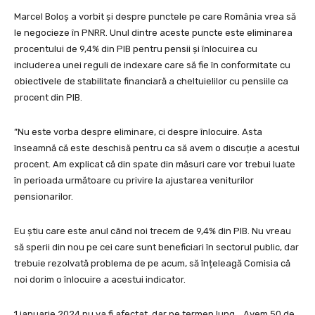
Marcel Boloș a vorbit și despre punctele pe care România vrea să
le negocieze în PNRR. Unul dintre aceste puncte este eliminarea
procentului de 9,4% din PIB pentru pensii și înlocuirea cu
includerea unei reguli de indexare care să fie în conformitate cu
obiectivele de stabilitate financiară a cheltuielilor cu pensiile ca
procent din PIB.
”Nu este vorba despre eliminare, ci despre înlocuire. Asta
înseamnă că este deschisă pentru ca să avem o discuție a acestui
procent. Am explicat că din spate din măsuri care vor trebui luate
în perioada următoare cu privire la ajustarea veniturilor
pensionarilor.
Eu știu care este anul când noi trecem de 9,4% din PIB. Nu vreau
să sperii din nou pe cei care sunt beneficiari în sectorul public, dar
trebuie rezolvată problema de pe acum, să înțeleagă Comisia că
noi dorim o înlocuire a acestui indicator.
1 ianuarie 2024 nu va fi afectat, dar pe termen lung… Avem 50 de