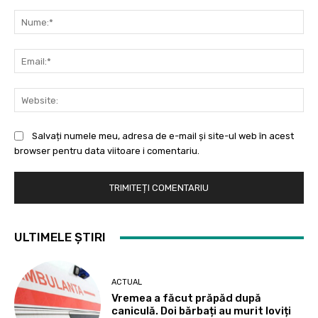
Comentariu:
Nu
Ema
Web
Salvați numele meu, adresa de e-mail și site-ul web în acest
browser pentru data viitoare i comentariu.
ULTIMELE ȘTIRI
ACTUAL
Vremea a făcut prăpăd după
caniculă. Doi bărbați au murit loviți