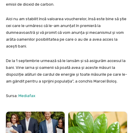
emisii de dioxid de carbon.
Aici nu am stabilit încă valoarea voucherelor, însă este bine să știe
cei care le urmăresc că le-am anunțat în premieră la
dumneavoastră și vă promit că vom anunța și mecanismul și vom
arăta oamenilor posibilitatea pe care o au de a avea acces la
acești bani.
De la 1 septembrie urmează să le lansăm și să asigurăm accesul la
bani. Vine iarna și oamenii să poată avea și aceste măsuri la
dispoziție alături de cardul de energie și toate măsurile pe care le-
am gândit pentru a sprijini populația”, a conchis Marcel Boloș.
Sursa:
Mediafax