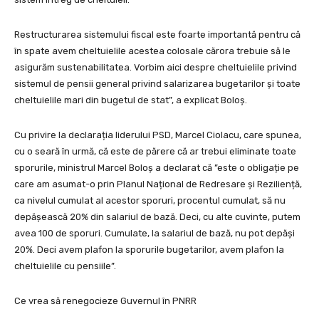
Restructurarea sistemului fiscal este foarte importantă pentru că
în spate avem cheltuielile acestea colosale cărora trebuie să le
asigurăm sustenabilitatea. Vorbim aici despre cheltuielile privind
sistemul de pensii general privind salarizarea bugetarilor și toate
cheltuielile mari din bugetul de stat”, a explicat Boloș.
Cu privire la declarația liderului PSD, Marcel Ciolacu, care spunea,
cu o seară în urmă, că este de părere că ar trebui eliminate toate
sporurile, ministrul Marcel Boloș a declarat că ”este o obligație pe
care am asumat-o prin Planul Național de Redresare și Reziliență,
ca nivelul cumulat al acestor sporuri, procentul cumulat, să nu
depășească 20% din salariul de bază. Deci, cu alte cuvinte, putem
avea 100 de sporuri. Cumulate, la salariul de bază, nu pot depăși
20%. Deci avem plafon la sporurile bugetarilor, avem plafon la
cheltuielile cu pensiile”.
Ce vrea să renegocieze Guvernul în PNRR