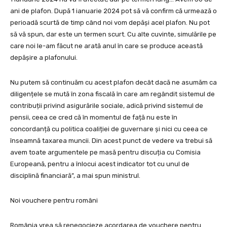
ani de plafon. După 1 ianuarie 2024 pot să vă confirm că urmează o
perioadă scurtă de timp când noi vom depăși acel plafon. Nu pot
să vă spun, dar este un termen scurt. Cu alte cuvinte, simulările pe
care noi le-am făcut ne arată anul în care se produce această
depășire a plafonului.
Nu putem să continuăm cu acest plafon decât dacă ne asumăm ca
diligențele se mută în zona fiscală în care am regândit sistemul de
contribuții privind asigurările sociale, adică privind sistemul de
pensii, ceea ce cred că în momentul de față nu este în
concordanță cu politica coaliției de guvernare și nici cu ceea ce
înseamnă taxarea muncii. Din acest punct de vedere va trebui să
avem toate argumentele pe masă pentru discuția cu Comisia
Europeană, pentru a înlocui acest indicator tot cu unul de
disciplină financiară”, a mai spun ministrul.
Noi vouchere pentru români
România vrea să renegocieze acordarea de vouchere pentru