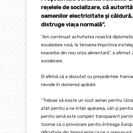
reţelele de socializare, că autorită
oamenilor electricitate şi căldură
distruge viaţa normală”.
”Am continuat activitatea noastră diplomatic
escaladare rusă, la teroarea împotriva instalaţ
exacerba din nou criza alimentară”, a afirmat 
socializare.
El afirmă că a discutat cu preşedintele franc
nevoile în domeniul apărării.
”Trebuie să existe un scut aerian pentru Uc
atât pentru a ne întări apărarea, cât şi pentru a
pentru iarnă este complet transparent pentru
tocmai ca o provocare pentru întreaga Europ
dificultate din timpul iernii ca pe o presupus