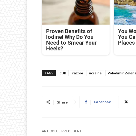
Proven Benefits of
You Won
Iodine! Why Do You
You Ca
Need to Smear Your
Places
Heels?
TAGS
CUB
razboi
ucraina
Volodimir Zelens
Facebook
Share
ARTICOLUL PRECEDENT