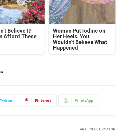
't Believe It!
Woman Put Iodine on
n Afford These
Her Heels. You
Wouldn't Believe What
Happened
ki
Twitter
Pinterest
WhatsApp
ARTICOLUL URMĂTOR