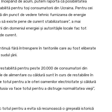
u. Începând de acum, putem raporta că posibilitatea
bilită pentru toţi consumatorii din Ucraina. Pentru cei
ilă din punct de vedere tehnic furnizarea de energie
ă să existe pene de curent stabilizatoare”, a mai
i din domeniul energiei şi autorităţile locale fac tot
 de curent.
ntinuă fără întrerupere în teritoriile care au fost eliberate
sudul ţării.
restabilită pentru peste 20.000 de consumatori din
e de alimentare cu căldură sunt în curs de restabilire în
 totul pentru a le oferi oamenilor electricitate şi căldură
usia va face totul pentru a distruge normalitatea vieţii”,
esc totul pentru a evita să recunoască o greşeală istorică