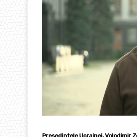
Preşedintele Ucrainei, Volodimir Z