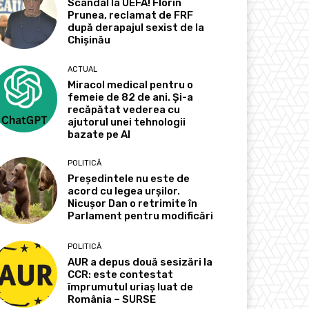
Scandal la UEFA! Florin
Prunea, reclamat de FRF
după derapajul sexist de la
Chișinău
ACTUAL
Miracol medical pentru o
femeie de 82 de ani. Și-a
recăpătat vederea cu
ajutorul unei tehnologii
bazate pe AI
POLITICĂ
Președintele nu este de
acord cu legea urșilor.
Nicușor Dan o retrimite în
Parlament pentru modificări
POLITICĂ
AUR a depus două sesizări la
CCR: este contestat
împrumutul uriaș luat de
România – SURSE