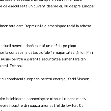
or că eşecul este un cuvânt despre ei, nu despre Europa”,
alimentară care ”reprezintă o ameninţare reală la adresa
esiunii ruseşti, dacă există un deficit pe piaţa
il la consecinţe catastrofale în majoritatea ţărilor. Prin
Rusiei pentru a garanta securitatea alimentară din
eclarat Zelenski.
t cu comisarul european pentru energie, Kadri Simson,
re la lichidarea consecinţelor atacului rusesc masiv
voile noastre din cauza unor astfel de lovituri. Ca