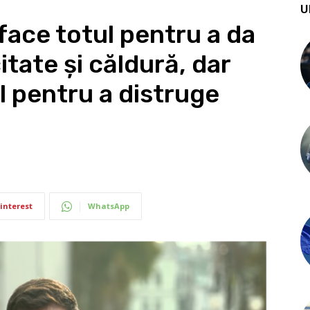
U
face totul pentru a da
itate şi căldură, dar
l pentru a distruge
interest
WhatsApp