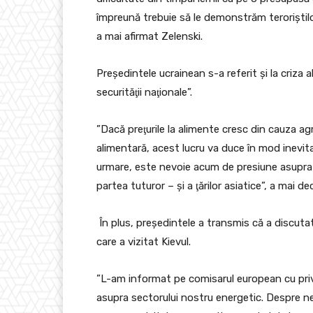
împreună trebuie să le demonstrăm teroriştil
a mai afirmat Zelenski.
Preşedintele ucrainean s-a referit şi la criza 
securităţii naţionale”.
”Dacă preţurile la alimente cresc din cauza agr
alimentară, acest lucru va duce în mod inevitab
urmare, este nevoie acum de presiune asupra 
partea tuturor – şi a ţărilor asiatice”, a mai d
În plus, preşedintele a transmis că a discuta
care a vizitat Kievul.
”L-am informat pe comisarul european cu privi
asupra sectorului nostru energetic. Despre ne