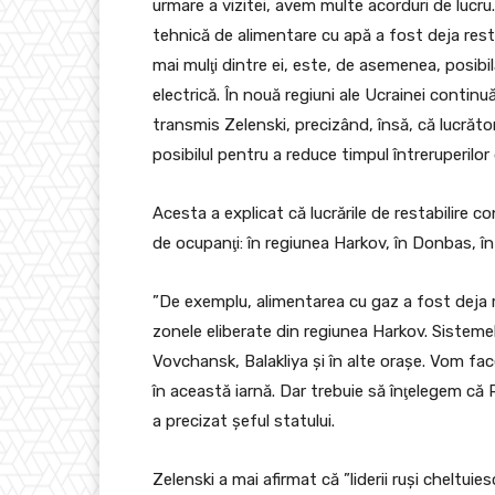
urmare a vizitei, avem multe acorduri de lucr
tehnică de alimentare cu apă a fost deja resta
mai mulţi dintre ei, este, de asemenea, posib
electrică. În nouă regiuni ale Ucrainei continu
transmis Zelenski, precizând, însă, că lucrători
posibilul pentru a reduce timpul întreruperilor
Acesta a explicat că lucrările de restabilire co
de ocupanţi: în regiunea Harkov, în Donbas, în 
”De exemplu, alimentarea cu gaz a fost deja 
zonele eliberate din regiunea Harkov. Sistemel
Vovchansk, Balakliya şi în alte oraşe. Vom face
în această iarnă. Dar trebuie să înţelegem că R
a precizat şeful statului.
Zelenski a mai afirmat că ”liderii ruşi cheltui