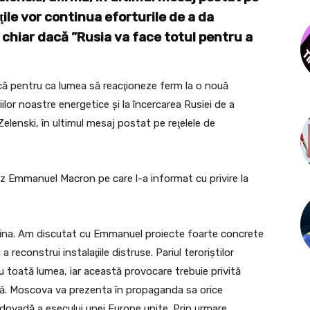
ţile vor continua eforturile de a da
, chiar dacă ”Rusia va face totul pentru a
ă pentru ca lumea să reacţioneze ferm la o nouă
iilor noastre energetice şi la încercarea Rusiei de a
Zelenski, în ultimul mesaj postat pe reţelele de
ez Emmanuel Macron pe care l-a informat cu privire la
raina. Am discutat cu Emmanuel proiecte foarte concrete
 reconstrui instalaţiile distruse. Pariul teroriştilor
 toată lumea, iar această provocare trebuie privită
ă. Moscova va prezenta în propaganda sa orice
ă dovadă a eşecului unei Europe unite. Prin urmare,