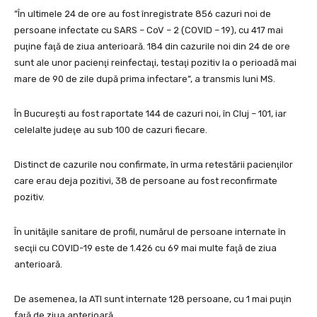
”În ultimele 24 de ore au fost înregistrate 856 cazuri noi de
persoane infectate cu SARS – CoV – 2 (COVID – 19), cu 417 mai
puţine faţă de ziua anterioară. 184 din cazurile noi din 24 de ore
sunt ale unor pacienţi reinfectaţi, testaţi pozitiv la o perioadă mai
mare de 90 de zile după prima infectare”, a transmis luni MS.
În Bucureşti au fost raportate 144 de cazuri noi, în Cluj – 101, iar
celelalte judeţe au sub 100 de cazuri fiecare.
Distinct de cazurile nou confirmate, în urma retestării pacienţilor
care erau deja pozitivi, 38 de persoane au fost reconfirmate
pozitiv.
În unităţile sanitare de profil, numărul de persoane internate în
secţii cu COVID-19 este de 1.426 cu 69 mai multe faţă de ziua
anterioară.
De asemenea, la ATI sunt internate 128 persoane, cu 1 mai puţin
faţă de ziua anterioară.