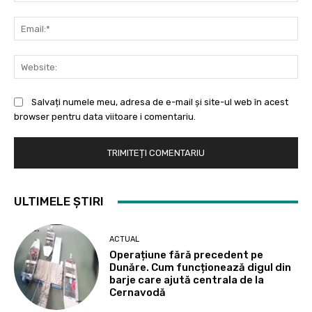
Ema
Web
Salvați numele meu, adresa de e-mail și site-ul web în acest
browser pentru data viitoare i comentariu.
ULTIMELE ȘTIRI
ACTUAL
Operațiune fără precedent pe
Dunăre. Cum funcționează digul din
barje care ajută centrala de la
Cernavodă