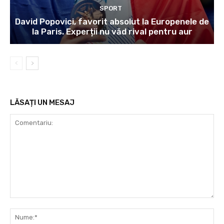
SPORT
David Popovici, favorit absolut la Europenele de
la Paris. Experții nu văd rival pentru aur
LĂSAȚI UN MESAJ
Comentariu:
Nu