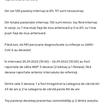
Din cei 128 pacienţi internaţi la ATI, 117 sunt nevaccinaţi.
Din totalul pacienţilor internaţi, 130 sunt minori, toţi fiind internaţi
în secţii, cu 7 mai mulţi faţă de ziua anterioară şi 0 la ATI, cu 1 mai
puţin faţă de ziua anterioară.
Până luni, 66.981 persoane diagnosticate cu infecţie cu SARS-
CoV-2 au decedat.
În intervalul 25.09.2022 (10:00) – 26.09.2022 (10:00) au fost
raportate de către INSP 3 decese (2 bărbaţi şi 1 femeie), fără
decese raportate anterior intervalului de referinţă.
Dintre cele 3 decese, 1 a fost înregistrat la categoria de vârstă 60-
69 de ani şi 2 la categoria de vârstă peste 80 de ani.
Toţi pacienţii decedaţi prezentau comorbidităţi şi 2 dintre aceştia