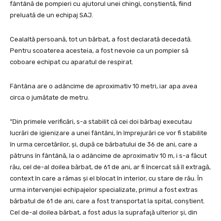
fântână de pompieri cu ajutorul unei chingi, conştientă, fiind
preluată de un echipaj SAJ.
Cealaltă persoană, tot un bărbat, a fost declarată decedată.
Pentru scoaterea acesteia, a fost nevoie ca un pompier să
coboare echipat cu aparatul de respirat.
Fântâna are o adâncime de aproximativ 10 metri, iar apa avea
circa o jumătate de metru.
”Din primele verificări, s-a stabilit că cei doi bărbaţi executau
lucrări de igienizare a unei fântâni, în împrejurări ce vor fi stabilite
în urma cercetărilor, şi, după ce bărbatului de 36 de ani, care a
pătruns în fântână, la o adâncime de aproximativ 10 m, i s-a făcut
rău, cel de-al doilea bărbat, de 61 de ani, ar fi încercat să îl extragă,
context în care a rămas şi el blocat în interior, cu stare de rău. În
urma intervenţiei echipajelor specializate, primul a fost extras
bărbatul de 61 de ani, care a fost transportat la spital, conştient.
Cel de-al doilea bărbat, a fost adus la suprafaţă ulterior şi, din