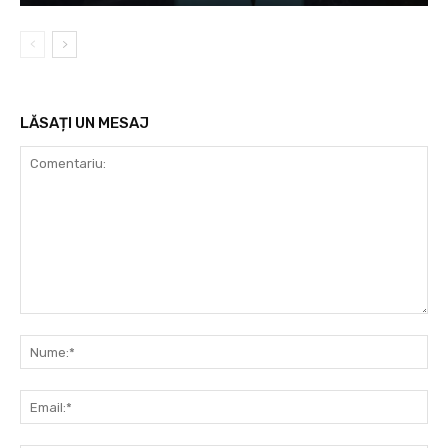
LĂSAȚI UN MESAJ
Comentariu:
Nu
Ema