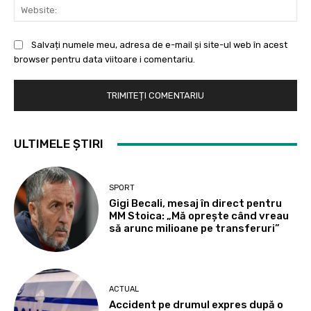
Web
Salvați numele meu, adresa de e-mail și site-ul web în acest
browser pentru data viitoare i comentariu.
ULTIMELE ȘTIRI
SPORT
Gigi Becali, mesaj în direct pentru
MM Stoica: „Mă oprește când vreau
să arunc milioane pe transferuri”
ACTUAL
Accident pe drumul expres după o