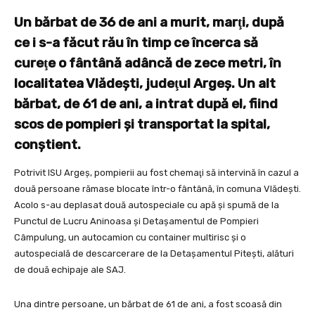
Un bărbat de 36 de ani a murit, marţi, după
ce i s-a făcut rău în timp ce încerca să
cureţe o fântână adâncă de zece metri, în
localitatea Vlădeşti, judeţul Argeş. Un alt
bărbat, de 61 de ani, a intrat după el, fiind
scos de pompieri şi transportat la spital,
conştient.
Potrivit ISU Argeş, pompierii au fost chemaţi să intervină în cazul a
două persoane rămase blocate într-o fântână, în comuna Vlădeşti.
Acolo s-au deplasat două autospeciale cu apă şi spumă de la
Punctul de Lucru Aninoasa şi Detaşamentul de Pompieri
Câmpulung, un autocamion cu container multirisc şi o
autospecială de descarcerare de la Detaşamentul Piteşti, alături
de două echipaje ale SAJ.
Una dintre persoane, un bărbat de 61 de ani, a fost scoasă din