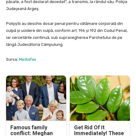
păcate, a fost declarat decedat”, a transmis, la rândul său. Poliţia
Judeţeană Argeş.
Poliţiştii au deschis dosar penal pentru vătămare corporală din
culpă şi ucidere din culpă, conform art. 196 şi 192 din Codul Penal,
iar cercetările continuă, sub supravegherea Parchetului de pe
lângă Judecătoria Câmpulung.
Sursa:
Mediafax
Famous family
Get Rid Of It
conflict: Meghan
Immediately! These