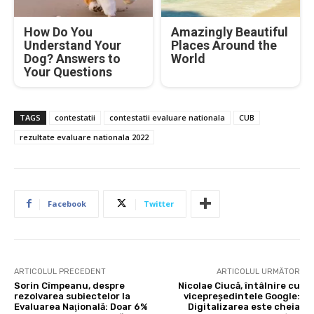
How Do You
Amazingly Beautiful
Understand Your
Places Around the
Dog? Answers to
World
Your Questions
TAGS
contestatii
contestatii evaluare nationala
CUB
rezultate evaluare nationala 2022
Facebook
Twitter
ARTICOLUL PRECEDENT
ARTICOLUL URMĂTOR
Sorin Cîmpeanu, despre
Nicolae Ciucă, întâlnire cu
rezolvarea subiectelor la
vicepreședintele Google:
Evaluarea Naţională: Doar 6%
Digitalizarea este cheia