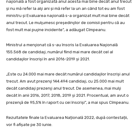
naţională a fost organizată anul acesta mai bine decât anul trecut
şi nu mă refer la alţi ani şi mă refer la un an când tot eu am fost
ministru şi Evaluarea naţională s-a organizat mult mai bine decât
anul trecut. Le mulţumesc preşedinţilor de comisii pentru că au
fost mult mai puţine incidente”, a adăugat Cîmpeanu.
Ministrul a menţionat că s-au înscris la Evaluarea Naţională
155.568 de candidaţi, numărul fiind mai mare decât cel al
candidaţilor înscrişi în anii 2016-2019 şi 2021.
„Este cu 24.000 mai mare decât numărul candidaţilor înscrişi anul
trecut. Am avut prezenţi 144.494 candidaţi, cu 25.000 mai mult
decât candidaţi prezenţi anul trecut. De asemenea, mai mulţi
decât în anii 2016, 2017, 2018, 2019 şi 2021. Procentual, am avut o
prezenţă de 95,5% în raport cu cei înscrişi”, a mai spus Cîmpeanu.
Rezultatele finale la Evaluarea Națională 2022, după contestații,
vor fi afișate pe 30 iunie.