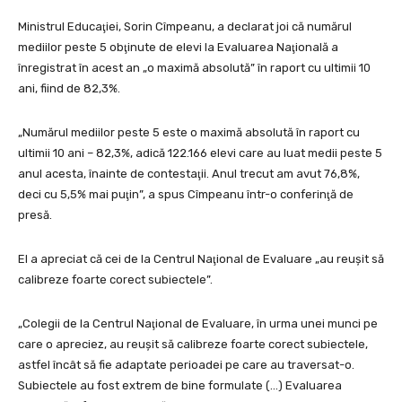
Ministrul Educaţiei, Sorin Cîmpeanu, a declarat joi că numărul
mediilor peste 5 obţinute de elevi la Evaluarea Naţională a
înregistrat în acest an „o maximă absolută” în raport cu ultimii 10
ani, fiind de 82,3%.
„Numărul mediilor peste 5 este o maximă absolută în raport cu
ultimii 10 ani – 82,3%, adică 122.166 elevi care au luat medii peste 5
anul acesta, înainte de contestaţii. Anul trecut am avut 76,8%,
deci cu 5,5% mai puţin”, a spus Cîmpeanu într-o conferinţă de
presă.
El a apreciat că cei de la Centrul Naţional de Evaluare „au reuşit să
calibreze foarte corect subiectele”.
„Colegii de la Centrul Naţional de Evaluare, în urma unei munci pe
care o apreciez, au reuşit să calibreze foarte corect subiectele,
astfel încât să fie adaptate perioadei pe care au traversat-o.
Subiectele au fost extrem de bine formulate (…) Evaluarea