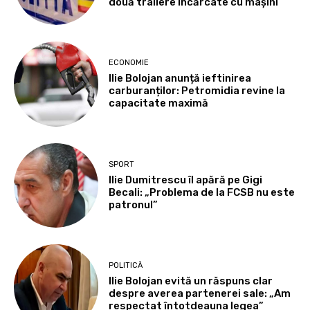
două trailere încărcate cu mașini
ECONOMIE
Ilie Bolojan anunță ieftinirea
carburanților: Petromidia revine la
capacitate maximă
SPORT
Ilie Dumitrescu îl apără pe Gigi
Becali: „Problema de la FCSB nu este
patronul”
POLITICĂ
Ilie Bolojan evită un răspuns clar
despre averea partenerei sale: „Am
respectat întotdeauna legea”