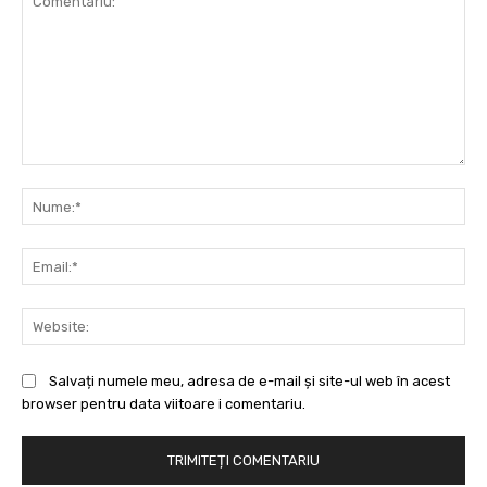
Comentariu:
Nu
Ema
Web
Salvați numele meu, adresa de e-mail și site-ul web în acest
browser pentru data viitoare i comentariu.