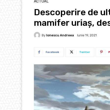
ACTUAL
Descoperire de ult
mamifer uriaș, de
By
Ionescu Andreea
Iunie 19, 2021
Facebook
Twitter
P