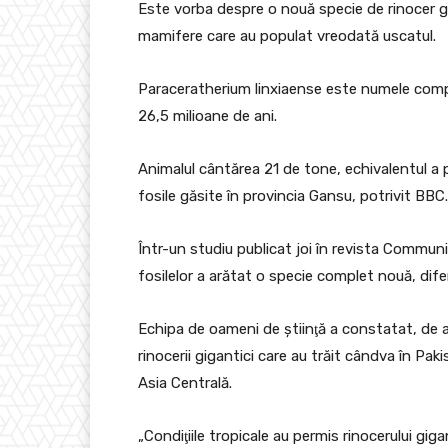
Este vorba despre o nouă specie de rinocer gi
mamifere care au populat vreodată uscatul.
Paraceratherium linxiaense este numele compl
26,5 milioane de ani.
Animalul cântărea 21 de tone, echivalentul a pa
fosile găsite în provincia Gansu, potrivit BBC.
Într-un studiu publicat joi în revista Communi
fosilelor a arătat o specie complet nouă, diferit
Echipa de oameni de ştiinţă a constatat, de
rinocerii gigantici care au trăit cândva în Pak
Asia Centrală.
„Condiţiile tropicale au permis rinocerului gi