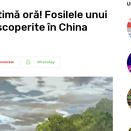
U
imă oră! Fosilele unui
scoperite în China
interest
WhatsApp