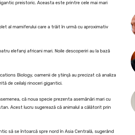
gantic preistoric. Aceasta este printre cele mai mari
et al mamiferului care a trăit în urmă cu aproximativ
tru elefanţi africani mari. Noile descoperiri au la bază
cations Biology, oamenii de ştiinţă au precizat că analiza
ă de ceilalţi rinoceri gigantici.
 asemenea, că noua specie prezenta asemănări mari cu
istan. Acest lucru sugerează că animalul a călătorit prin
gantic să se întoarcă spre nord în Asia Centrală, sugerând