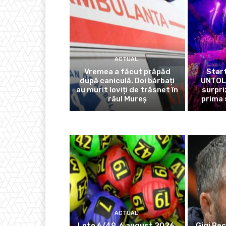
ACTUAL
Vremea a făcut prăpăd
Start
după caniculă. Doi bărbați
UNTOLD
au murit loviți de trăsnet în
surpri
râul Mureș
prima 
ACTUAL
Loto 6/49, 6 august 2026.
Gigi Bec