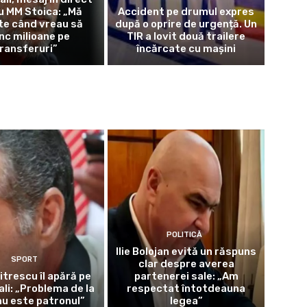
u MM Stoica: „Mă
Accident pe drumul expres
te când vreau să
după o oprire de urgență. Un
nc milioane pe
TIR a lovit două trailere
ransferuri”
încărcate cu mașini
POLITICĂ
Ilie Bolojan evită un răspuns
SPORT
clar despre averea
itrescu îl apără pe
partenerei sale: „Am
ali: „Problema de la
respectat întotdeauna
u este patronul”
legea”