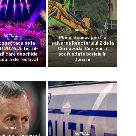
ACTUAL
ACTUAL
Planul decisiv pentru
 spectaculos la
salvarea Reactorului 2 de la
 2026. Artistul-
Cernavodă. Cum vor fi
ză care deschide
scufundate barjele în
seară de festival
Dunăre
SPORT
ACTUAL
ali, mesaj în direct