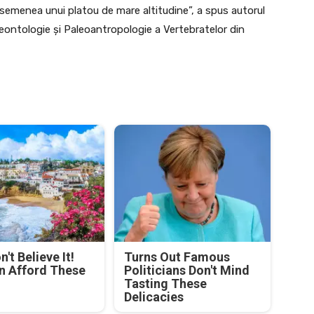
asemenea unui platou de mare altitudine”, a spus autorul
aleontologie şi Paleoantropologie a Vertebratelor din
't Believe It!
Turns Out Famous
n Afford These
Politicians Don't Mind
Tasting These
Delicacies