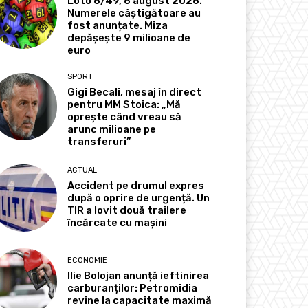
Loto 6/49, 6 august 2026.
Numerele câștigătoare au
fost anunțate. Miza
depășește 9 milioane de
euro
SPORT
Gigi Becali, mesaj în direct
pentru MM Stoica: „Mă
oprește când vreau să
arunc milioane pe
transferuri”
ACTUAL
Accident pe drumul expres
după o oprire de urgență. Un
TIR a lovit două trailere
încărcate cu mașini
ECONOMIE
Ilie Bolojan anunță ieftinirea
carburanților: Petromidia
revine la capacitate maximă