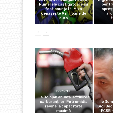
Numerele câștigătoare au
pentr
fost anunțate. Miza
opreș
depășește 9 milioane de
aru
euro
t
ECONOMIE
Ilie Bolojan anunță ieftinirea
carburanților: Petromidia
Ilie Dum
revine la capacitate
Gigi Bec
maximă
FCSB n