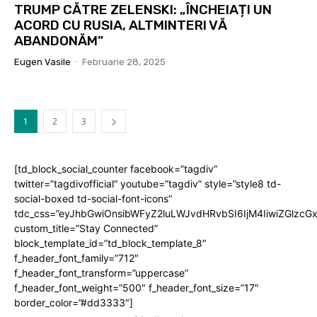
TRUMP CĂTRE ZELENSKI: „ÎNCHEIAȚI UN
ACORD CU RUSIA, ALTMINTERI VĂ
ABANDONĂM”
Eugen Vasile
-
Februarie 28, 2025
1
2
3
[td_block_social_counter facebook=”tagdiv”
twitter=”tagdivofficial” youtube=”tagdiv” style=”style8 td-
social-boxed td-social-font-icons”
tdc_css=”eyJhbGwiOnsibWFyZ2luLWJvdHRvbSI6IjM4IiwiZGlz
custom_title=”Stay Connected”
block_template_id=”td_block_template_8″
f_header_font_family=”712″
f_header_font_transform=”uppercase”
f_header_font_weight=”500″ f_header_font_size=”17″
border_color=”#dd3333″]