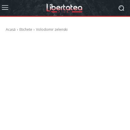
Acasă
Etichete
Volodomir zelenski