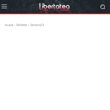
Acasă
Etichete
Sectorul 5