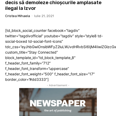
decis să demoleze chioșcurile amplasate
ilegal la Izvor
Cristea Mihaela
-
Iulie 21, 2021
[td_block_social_counter facebook=”tagdiv”
twitter=”tagdivofficial” youtube=”tagdiv” style=”style8 td-
social-boxed td-social-font-icons”
tdc_css=”eyJhbGwiOnsibWFyZ2luLWJvdHRvbSI6IjM4IiwiZGlz
custom_title=”Stay Connected”
block_template_id=”td_block_template_8″
f_header_font_family=”712″
f_header_font_transform=”uppercase”
f_header_font_weight=”500″ f_header_font_size=”17″
border_color=”#dd3333″]
- Advertisement -