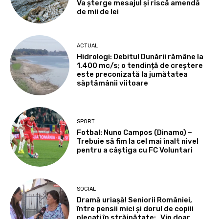
Va șterge mesajul și riscă amendă
de mii de lei
ACTUAL
Hidrologi: Debitul Dunării rămâne la
1.400 mc/s; o tendință de creștere
este preconizată la jumătatea
săptămânii viitoare
SPORT
Fotbal: Nuno Campos (Dinamo) –
Trebuie să fim la cel mai înalt nivel
pentru a câștiga cu FC Voluntari
SOCIAL
Dramă uriașă! Seniorii României,
între pensii mici și dorul de copiii
plecați în străinătate: „Vin doar