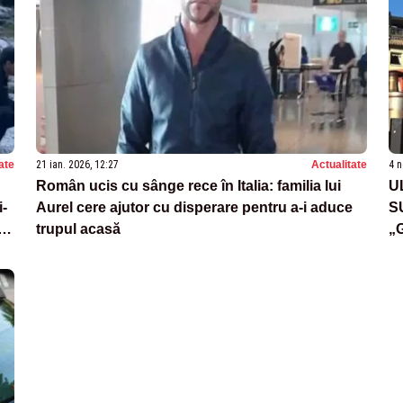
ate
21 ian. 2026, 12:27
Actualitate
4 n
Român ucis cu sânge rece în Italia: familia lui
U
i-
Aurel cere ajutor cu disperare pentru a-i aduce
S
ă:
trupul acasă
„