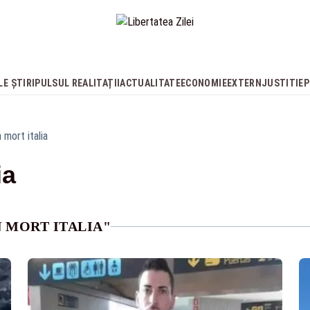
E ȘTIRI
PULSUL REALITAȚII
ACTUALITATE
ECONOMIE
EXTERN
JUSTITIE
P
 mort italia
ia
 MORT ITALIA"