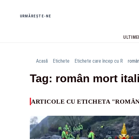
URMĂREȘTE-NE
ULTIMEL
Acasă
Etichete
Etichete care încep cu R
român
Tag: român mort ital
ARTICOLE CU ETICHETA "ROMÂN