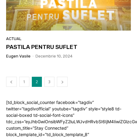
ACTUAL
PASTILA PENTRU SUFLET
Eugen Vasile
-
Decembrie 10, 2024
1
2
3
[td_block_social_counter facebook=”tagdiv”
twitter=”tagdivofficial” youtube=”tagdiv” style=”style8 td-
social-boxed td-social-font-icons”
tdc_css=”eyJhbGwiOnsibWFyZ2luLWJvdHRvbSI6IjM4IiwiZGlz
custom_title=”Stay Connected”
block_template_id=”td_block_template_8″