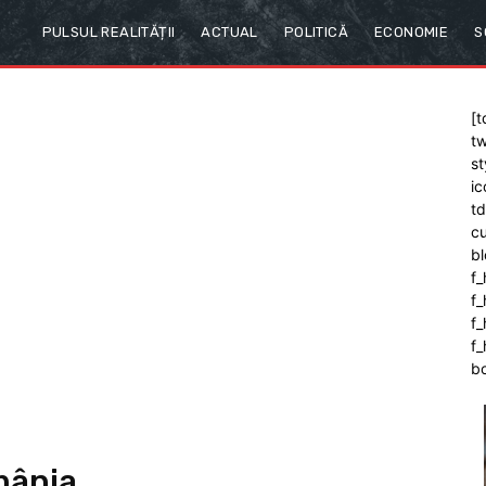
PULSUL REALITĂȚII
ACTUAL
POLITICĂ
ECONOMIE
S
[t
tw
st
ic
t
cu
bl
f_
f
f
f_
b
mânia