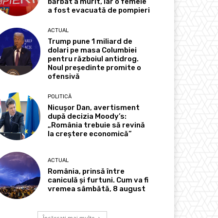
bărbat a murit, iar o femeie
a fost evacuată de pompieri
ACTUAL
Trump pune 1 miliard de
dolari pe masa Columbiei
pentru războiul antidrog.
Noul președinte promite o
ofensivă
POLITICĂ
Nicușor Dan, avertisment
după decizia Moody’s:
„România trebuie să revină
la creștere economică”
ACTUAL
România, prinsă între
caniculă și furtuni. Cum va fi
vremea sâmbătă, 8 august