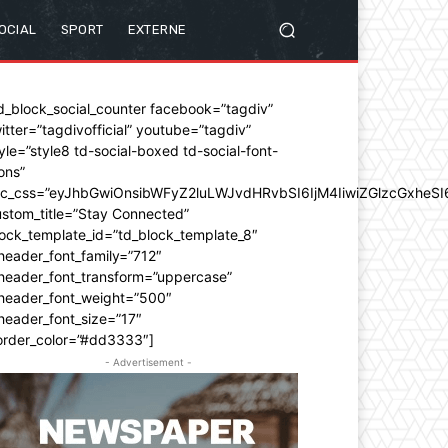
OCIAL
SPORT
EXTERNE
d_block_social_counter facebook=”tagdiv”
itter=”tagdivofficial” youtube=”tagdiv”
yle=”style8 td-social-boxed td-social-font-
ons”
dc_css=”eyJhbGwiOnsibWFyZ2luLWJvdHRvbSI6IjM4IiwiZGlzcGxhe
stom_title=”Stay Connected”
ock_template_id=”td_block_template_8″
header_font_family=”712″
_header_font_transform=”uppercase”
_header_font_weight=”500″
header_font_size=”17″
order_color=”#dd3333″]
- Advertisement -