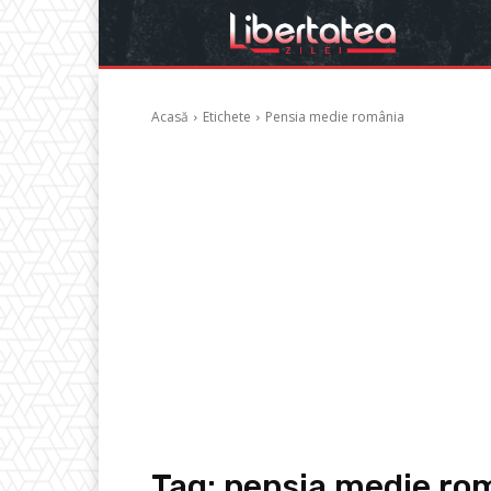
Acasă
Etichete
Pensia medie românia
Tag:
pensia medie ro