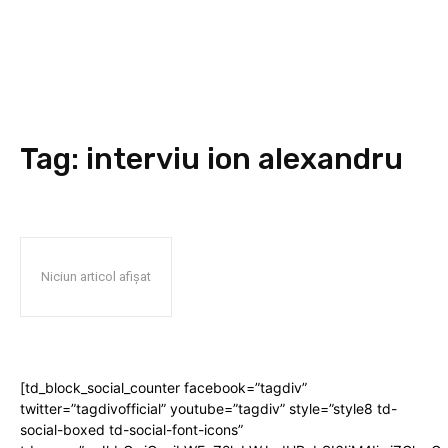
Tag:
interviu ion alexandru
Niciun articol afișat
[td_block_social_counter facebook=”tagdiv”
twitter=”tagdivofficial” youtube=”tagdiv” style=”style8 td-
social-boxed td-social-font-icons”