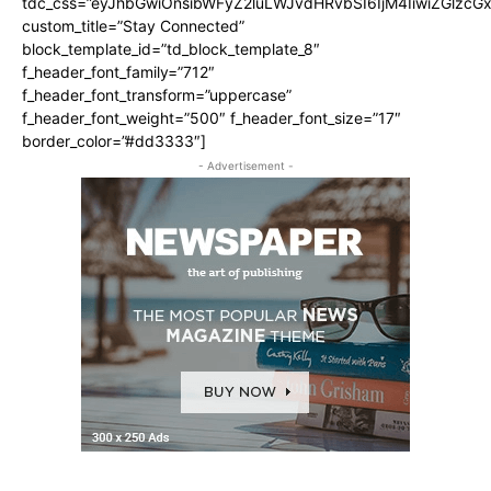
tdc_css=”eyJhbGwiOnsibWFyZ2luLWJvdHRvbSI6IjM4IiwiZGlz
custom_title=”Stay Connected”
block_template_id=”td_block_template_8″
f_header_font_family=”712″
f_header_font_transform=”uppercase”
f_header_font_weight=”500″ f_header_font_size=”17″
border_color=”#dd3333″]
- Advertisement -