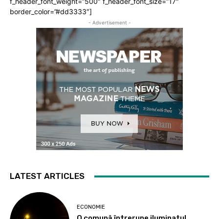
f_header_font_weight=”500″ f_header_font_size=”17″
border_color=”#dd3333″]
- Advertisement -
LATEST ARTICLES
ECONOMIE
O comună întrerupe iluminatul