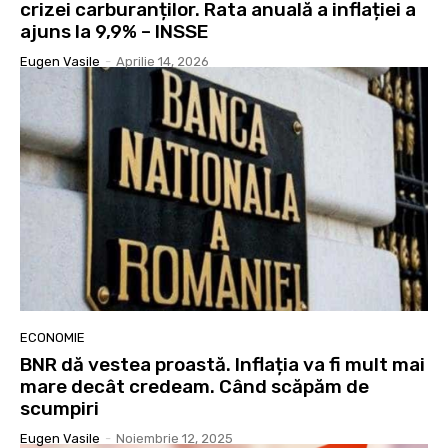
crizei carburanților. Rata anuală a inflației a
ajuns la 9,9% – INSSE
Eugen Vasile
-
Aprilie 14, 2026
ECONOMIE
BNR dă vestea proastă. Inflația va fi mult mai
mare decât credeam. Când scăpăm de
scumpiri
Eugen Vasile
-
Noiembrie 12, 2025