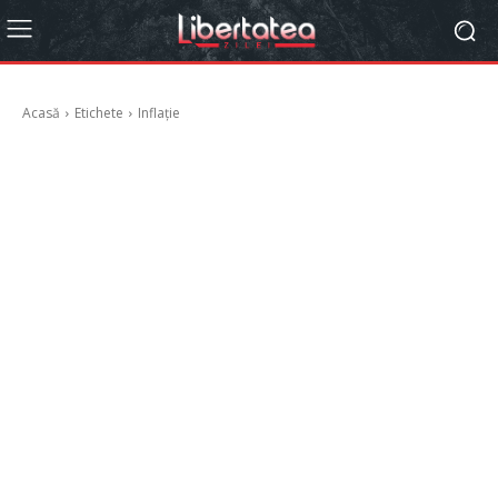
Acasă
Etichete
Inflație