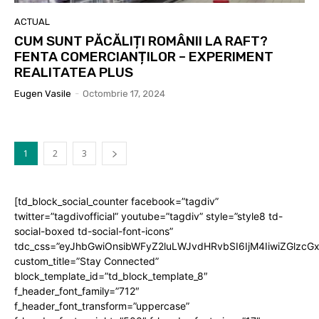
ACTUAL
CUM SUNT PĂCĂLIȚI ROMÂNII LA RAFT?
FENTA COMERCIANȚILOR – EXPERIMENT
REALITATEA PLUS
Eugen Vasile
-
Octombrie 17, 2024
1
2
3
[td_block_social_counter facebook=”tagdiv”
twitter=”tagdivofficial” youtube=”tagdiv” style=”style8 td-
social-boxed td-social-font-icons”
tdc_css=”eyJhbGwiOnsibWFyZ2luLWJvdHRvbSI6IjM4IiwiZGlz
custom_title=”Stay Connected”
block_template_id=”td_block_template_8″
f_header_font_family=”712″
f_header_font_transform=”uppercase”