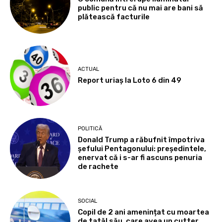
public pentru că nu mai are bani să
plătească facturile
ACTUAL
Report uriaș la Loto 6 din 49
POLITICĂ
Donald Trump a răbufnit împotriva
șefului Pentagonului: președintele,
enervat că i s-ar fi ascuns penuria
de rachete
SOCIAL
Copil de 2 ani amenințat cu moartea
de tatăl său, care avea un cutter