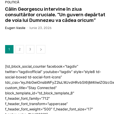
POLITICĂ
Călin Georgescu intervine în ziua
consultărilor cruciale. ”Un guvern depărtat
de voia lui Dumnezeu va cădea oricum”
Eugen Vasile
-
Iunie 23, 2026
1
2
3
[td_block_social_counter facebook=”tagdiv”
twitter=”tagdivofficial” youtube=”tagdiv” style=”style8 td-
social-boxed td-social-font-icons”
tdc_css=”eyJhbGwiOnsibWFyZ2luLWJvdHRvbSI6IjM4IiwiZGlz
custom_title=”Stay Connected”
block_template_id=”td_block_template_8″
f_header_font_family=”712″
f_header_font_transform=”uppercase”
f_header_font_weight=”500″ f_header_font_size=”17″