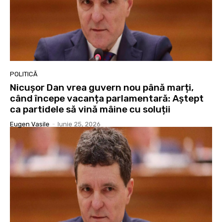
POLITICĂ
Nicușor Dan vrea guvern nou până marți,
când începe vacanța parlamentară: Aștept
ca partidele să vină mâine cu soluții
Eugen Vasile
-
Iunie 25, 2026