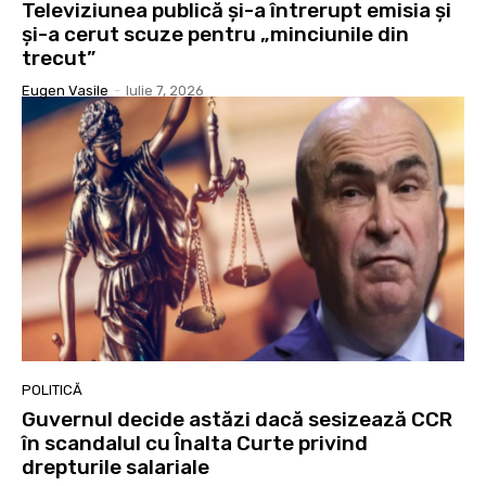
Televiziunea publică și-a întrerupt emisia și
și-a cerut scuze pentru „minciunile din
trecut”
Eugen Vasile
-
Iulie 7, 2026
POLITICĂ
Guvernul decide astăzi dacă sesizează CCR
în scandalul cu Înalta Curte privind
drepturile salariale