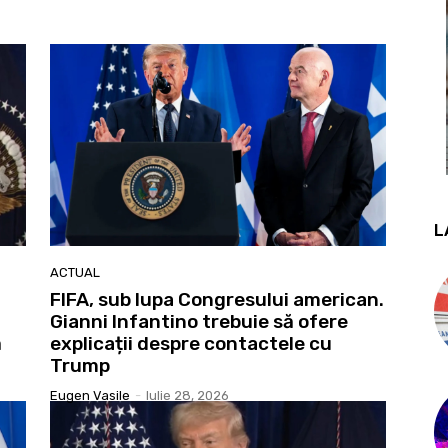
L
ACTUAL
FIFA, sub lupa Congresului american.
Gianni Infantino trebuie să ofere
ă
explicații despre contactele cu
Trump
Eugen Vasile
-
Iulie 28, 2026