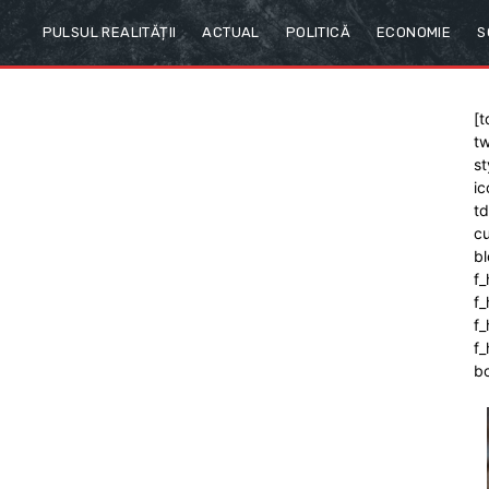
PULSUL REALITĂȚII
ACTUAL
POLITICĂ
ECONOMIE
S
[t
tw
st
ic
t
cu
bl
f_
f
f
f_
b