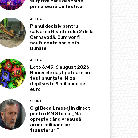
surpriză care deschide
prima seară de festival
ACTUAL
Planul decisiv pentru
salvarea Reactorului 2 de la
Cernavodă. Cum vor fi
scufundate barjele în
Dunăre
ACTUAL
Loto 6/49, 6 august 2026.
Numerele câștigătoare au
fost anunțate. Miza
depășește 9 milioane de
euro
SPORT
Gigi Becali, mesaj în direct
pentru MM Stoica: „Mă
oprește când vreau să
arunc milioane pe
transferuri”