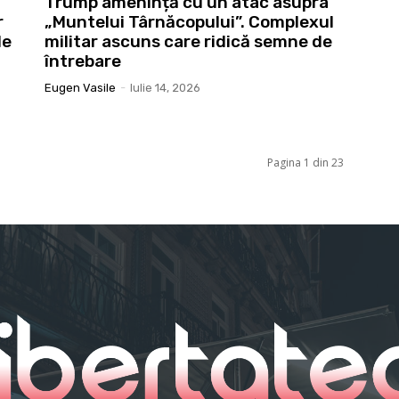
Trump amenință cu un atac asupra
r
„Muntelui Târnăcopului”. Complexul
de
militar ascuns care ridică semne de
întrebare
Eugen Vasile
-
Iulie 14, 2026
Pagina 1 din 23