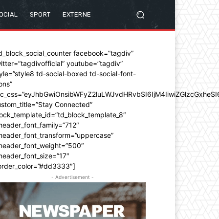
OCIAL
SPORT
EXTERNE
d_block_social_counter facebook=”tagdiv”
itter=”tagdivofficial” youtube=”tagdiv”
yle=”style8 td-social-boxed td-social-font-
ons”
dc_css=”eyJhbGwiOnsibWFyZ2luLWJvdHRvbSI6IjM4IiwiZGlzcGxhe
stom_title=”Stay Connected”
ock_template_id=”td_block_template_8″
header_font_family=”712″
_header_font_transform=”uppercase”
_header_font_weight=”500″
header_font_size=”17″
order_color=”#dd3333″]
- Advertisement -