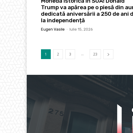
Monedă istorică în SUA! Donald
Trump va apărea pe o piesă din au
dedicată aniversării a 250 de ani 
la independență
Eugen Vasile
-
Iulie 15, 2026
...
1
2
3
23