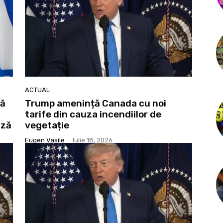
ACTUAL
pă
Trump amenință Canada cu noi
tarife din cauza incendiilor de
ază
vegetație
Eugen Vasile
-
Iulie 18, 2026