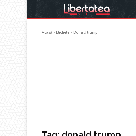
Acasă
Etichete
Donald trump
Tag:
donald trump