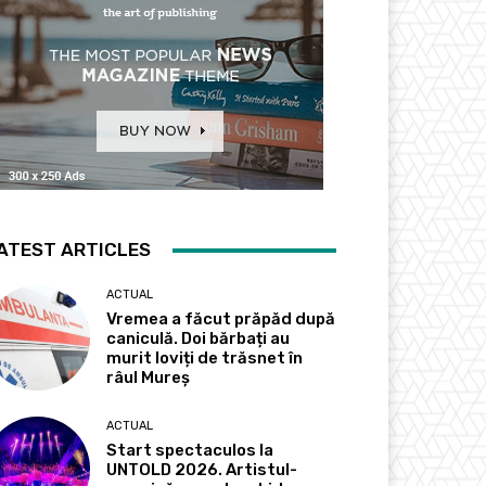
ATEST ARTICLES
ACTUAL
Vremea a făcut prăpăd după
caniculă. Doi bărbați au
murit loviți de trăsnet în
râul Mureș
ACTUAL
Start spectaculos la
UNTOLD 2026. Artistul-