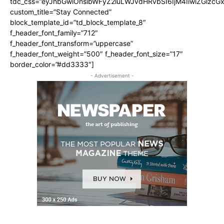
tdc_css=”eyJhbGwiOnsibWFyZ2luLWJvdHRvbSI6IjM4IiwiZGlz
custom_title=”Stay Connected”
block_template_id=”td_block_template_8″
f_header_font_family=”712″
f_header_font_transform=”uppercase”
f_header_font_weight=”500″ f_header_font_size=”17″
border_color=”#dd3333″]
- Advertisement -