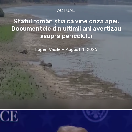
ACTUAL
Statul român știa că vine criza apei.
Documentele din ultimii ani avertizau
asupra pericolului
Eugen Vasile
-
August 4, 2026