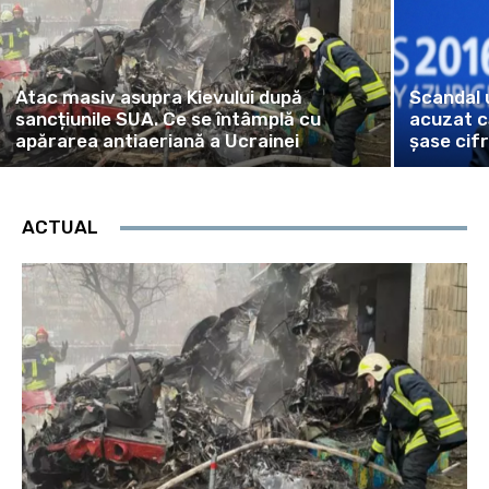
Atac masiv asupra Kievului după
Scandal u
sancțiunile SUA. Ce se întâmplă cu
acuzat c
apărarea antiaeriană a Ucrainei
șase cif
ACTUAL