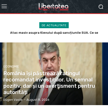
DE ACTUALITATE
Scandal uriaș la FIFA. Gianni Infantino, acuzat că UEFA ar fi
plătit o sumă de șase cifre pentru o fostă angajată
ECONOMIE
România își păstrează ratingul
recomandat investițiilor. Un semnal
pozitiv, dar și un avertisment pentru
autorități
Eugen Vasile
-
August 8, 2026