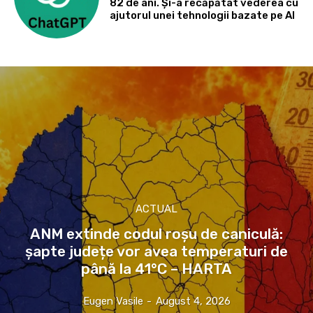
82 de ani. Și-a recăpătat vederea cu
ajutorul unei tehnologii bazate pe AI
ACTUAL
ANM extinde codul roșu de caniculă:
șapte județe vor avea temperaturi de
până la 41°C – HARTA
Eugen Vasile
-
August 4, 2026