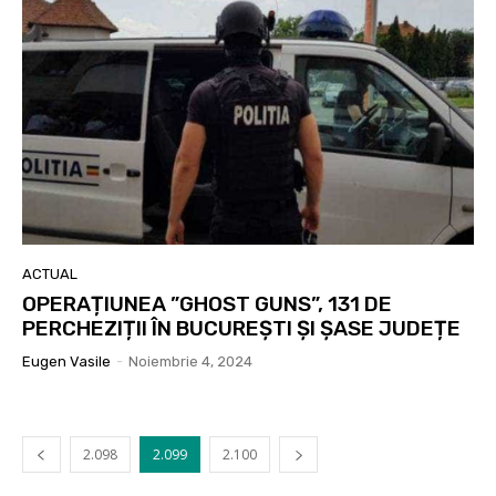
ACTUAL
OPERAȚIUNEA ”GHOST GUNS”, 131 DE
PERCHEZIȚII ÎN BUCUREȘTI ȘI ȘASE JUDEȚE
Eugen Vasile
-
Noiembrie 4, 2024
2.098
2.099
2.100