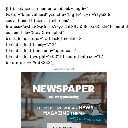
[td_block_social_counter facebook=”tagdiv”
twitter=”tagdivofficial” youtube=”tagdiv” style=”style8 td-
social-boxed td-social-font-icons”
tdc_css=”eyJhbGwiOnsibWFyZ2luLXRvcCI6Ii0xMCIsIm1hcmdpb
custom_title=”Stay Connected”
block_template_id=”td_block_template_8″
f_header_font_family=”712″
f_header_font_transform=”uppercase”
f_header_font_weight=”500″ f_header_font_size=”17″
border_color=”#dd3333″]
- Advertisement -