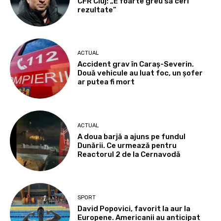
CFR Cluj: „E foarte greu să ceri
rezultate”
ACTUAL
Accident grav în Caraș-Severin.
Două vehicule au luat foc, un șofer
ar putea fi mort
ACTUAL
A doua barjă a ajuns pe fundul
Dunării. Ce urmează pentru
Reactorul 2 de la Cernavodă
SPORT
David Popovici, favorit la aur la
Europene. Americanii au anticipat