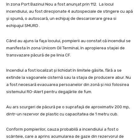
în zona Port Bazinul Nou a fost anunţat prin 112. La locul
incendiului, au fost direcţionate 4 autospeciale de stingere cu apă
şi spumă, o autoscară, un echipaj de descarcerare grea si
echipajul SMURD .
Când au ajuns la faţa locului, pompierii au constat că incendiul se
manifesta în zona Unicom Oil Terminal, în apropierea staţiei de
transvazare păcură de pe linia CF.
Incendiul a fost localizat şi lichidat în limitele găsite, fără a se
extinde la vagoanele cisternă sau la staţia de producere abur. Nu
a fost necesară evacuarea persoanelor din zonă şi nici folosirea
sistemului RO-Alert pentru degajările de fum.
Au ars scurgeri de păcură pe o suprafaţă de aproximativ 200 mp,
dintr-un rezervor de plastic cu capacitatea de 1 metru cub.
Conform pompierilor, cauza probabilă a incendiului a fost o
scânteie, care a aprins acumularea de gaze din rezervorul de