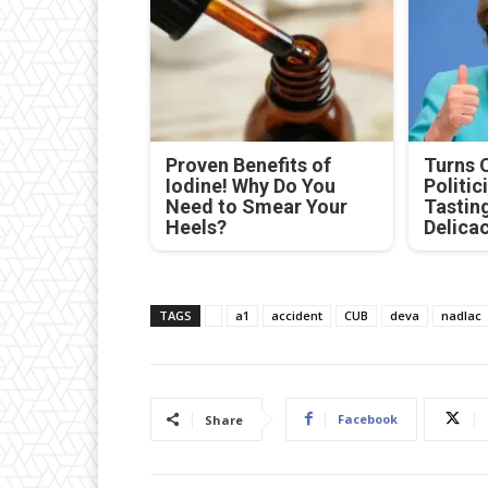
Proven Benefits of
Turns 
Iodine! Why Do You
Politic
Need to Smear Your
Tastin
Heels?
Delica
TAGS
a1
accident
CUB
deva
nadlac
Facebook
Share