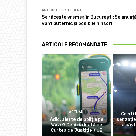
ARTICOLUL PRECEDENT
Se răcește vremea în București: Se anunț
vânt puternic și posibile ninsori
ARTICOLE RECOMANDATE
ACTUAL
Cristi 
Adio, alerte de poliție pe
senzație
Waze? Decizia luată de
a câșt
Curtea de Justiție a UE