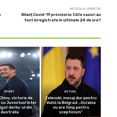
ARTICOLUL URMĂTOR
ă
Bilanț Covid-19 provizoriu: Câte cazuri au
fost înregistrate în ultimele 24 de ore?
SPORT
ACTUAL
Chivu, victorie de
Zelenski, mesaj dur pentru
 cu Juventus! Inter
Vučić la Belgrad: „Ucraina
igat derby-ul din
nu are timp pentru
Australia
scepticism”