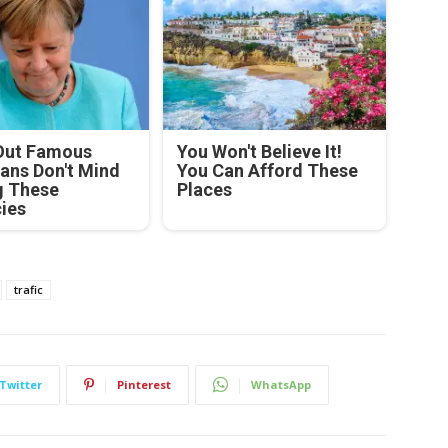
Out Famous
You Won't Believe It!
ians Don't Mind
You Can Afford These
g These
Places
cies
trafic
Twitter
Pinterest
WhatsApp