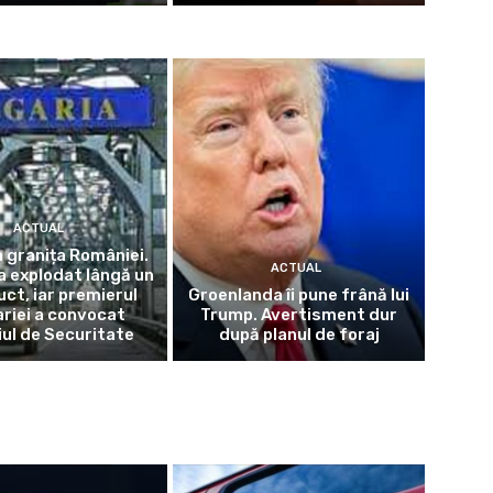
ACTUAL
a granița României.
ACTUAL
a explodat lângă un
ct, iar premierul
Groenlanda îi pune frână lui
riei a convocat
Trump. Avertisment dur
iul de Securitate
după planul de foraj