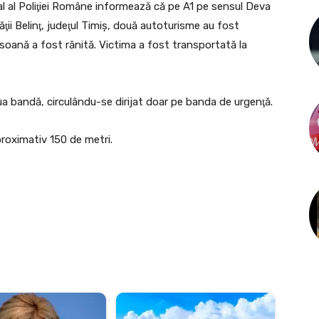
 al Poliţiei Române informează că pe A1 pe sensul Deva
tăţii Belinţ, judeţul Timiş, două autoturisme au fost
ersoană a fost rănită. Victima a fost transportată la
oua bandă, circulându-se dirijat doar pe banda de urgenţă.
proximativ 150 de metri.