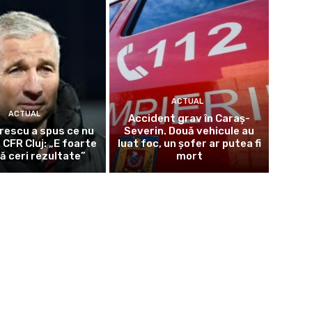
ACTUAL
ACTUAL
Accident grav în Caraș-
rescu a spus ce nu
Severin. Două vehicule au
 CFR Cluj: „E foarte
luat foc, un șofer ar putea fi
ă ceri rezultate”
mort