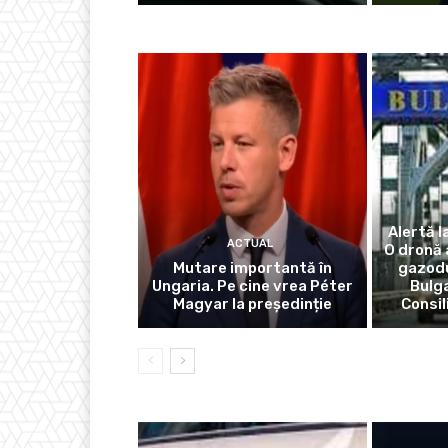
Alertă l
ACTUAL
O dronă 
Mutare importantă în
gazodu
Ungaria. Pe cine vrea Péter
Bulga
Magyar la președinție
Consil