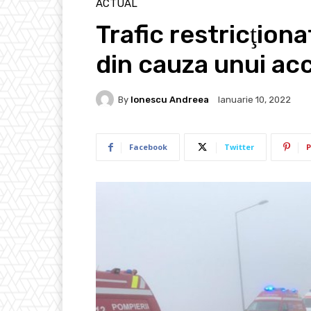
ACTUAL
Trafic restricţion
din cauza unui acc
By
Ionescu Andreea
Ianuarie 10, 2022
Facebook
Twitter
P