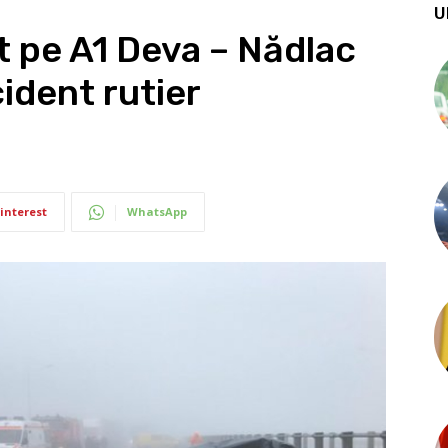
U
at pe A1 Deva – Nădlac
ident rutier
interest
WhatsApp