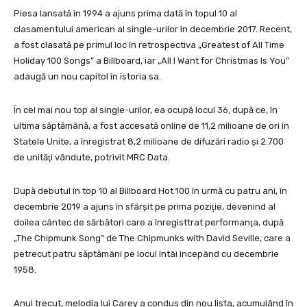
Piesa lansată în 1994 a ajuns prima dată în topul 10 al
clasamentului american al single-urilor în decembrie 2017. Recent,
a fost clasată pe primul loc în retrospectiva „Greatest of All Time
Holiday 100 Songs” a Billboard, iar „All I Want for Christmas Is You”
adaugă un nou capitol în istoria sa.
În cel mai nou top al single-urilor, ea ocupă locul 36, după ce, în
ultima săptămână, a fost accesată online de 11,2 milioane de ori în
Statele Unite, a înregistrat 8,2 milioane de difuzări radio şi 2.700
de unităţi vândute, potrivit MRC Data.
După debutul în top 10 al Billboard Hot 100 în urmă cu patru ani, în
decembrie 2019 a ajuns în sfârşit pe prima poziţie, devenind al
doilea cântec de sărbători care a înregisttrat performanţa, după
„The Chipmunk Song” de The Chipmunks with David Seville, care a
petrecut patru săptămâni pe locul întâi începând cu decembrie
1958.
Anul trecut, melodia lui Carey a condus din nou lista, acumulând în