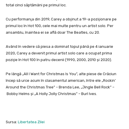
total cinci săptămâni pe primul loc.
Cu performanţa din 2019, Carey a obţinut a 19-a poziţionare pe
primul loc în Hot 100, cele mai multe pentru un artist solo. Per
ansamblu, înaintea ei se află doar The Beatles, cu 20.
Având în vedere că piesa a dominat topul până pe 4 ianuarie
2020, Carey a devenit primul artist solo care a ocupat prima
poziţie în Hot 100 în patru decenii (1990, 2000, 2010 şi 2020).
Pe lângă „All I Want for Christmas Is You”, alte piese de Crăciun
încep să urce acum în clasamentul american, între ele „Rockin’
Around the Christmas Tree” – Brenda Lee, „Jingle Bell Rock” –
Bobby Helms şi „A Holly Jolly Christmas” – Burl Ives.
Sursa:
Libertatea Zilei