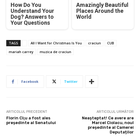
How Do You
Amazingly Beautiful
Understand Your
Places Around the
Dog? Answers to
World
Your Questions
TAGS
All I Want for Christmas Is You
craciun
CUB
mariah carrey
muzica de craciun
Facebook
Twitter
ARTICOLUL PRECEDENT
ARTICOLUL URMĂTOR
Florin Cîţu a fost ales
Neașteptat! Ce avere are
preşedinte al Senatului
Marcel Ciolacu, noul
președinte al Camerei
Deputaților