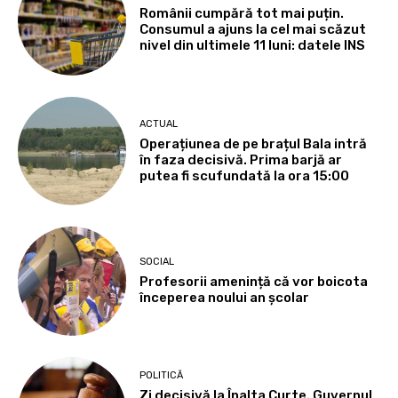
Românii cumpără tot mai puțin.
Consumul a ajuns la cel mai scăzut
nivel din ultimele 11 luni: datele INS
ACTUAL
Operațiunea de pe brațul Bala intră
în faza decisivă. Prima barjă ar
putea fi scufundată la ora 15:00
SOCIAL
Profesorii amenință că vor boicota
începerea noului an școlar
POLITICĂ
Zi decisivă la Înalta Curte. Guvernul