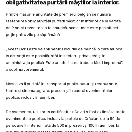
obligativitatea purtării măștilor la interior.
Printre măsurile anunțate de premierul belgian se numără
restabilirea obligativității purtării măștilor în interior de la vârsta
de 9 ani și revenirea la telemuncă, acolo unde este posibil, cel
puțin patru zile pe săptămână.
„Acest lucru este valabil pentru locurile de muncă în care munca
la distanță este posibilă, atât în ​​sectorul privat, cât și în
administrația publică. Este un efort care trebuie făcut împreună”,
a subliniat premierul.
Masca va fi purtată în transportul public, baruri și restaurante,
teatre și cinematografe, precum și în cadrul evenimentelor
publice, inclusiv în aer liber.
De asemenea, utilizarea certificatului Covid a fost extinsă la toate
evenimentele publice, inclusiv la piețele de Crăciun, de la 50 de
persoane în interior, față de 500 în prezent și 100 în aer liber, la