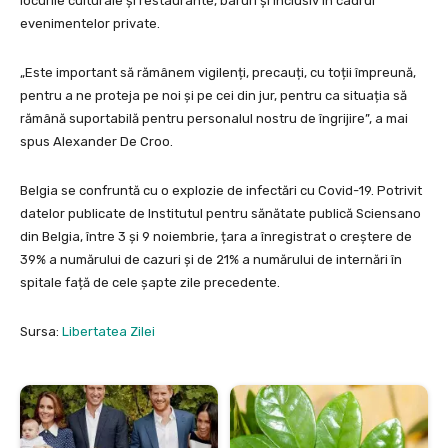
locurile culturale și restaurante, baruri și inclusiv în cadrul
evenimentelor private.
„Este important să rămânem vigilenți, precauți, cu toții împreună,
pentru a ne proteja pe noi și pe cei din jur, pentru ca situația să
rămână suportabilă pentru personalul nostru de îngrijire”, a mai
spus Alexander De Croo.
Belgia se confruntă cu o explozie de infectări cu Covid-19. Potrivit
datelor publicate de Institutul pentru sănătate publică Sciensano
din Belgia, între 3 și 9 noiembrie, țara a înregistrat o creștere de
39% a numărului de cazuri și de 21% a numărului de internări în
spitale față de cele șapte zile precedente.
Sursa:
Libertatea Zilei